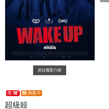
影城公告
影城活動
中獎名單
合作夥伴
商家介紹
加入iShow
商場活動
會員活動
前往電影介紹
會員Q&A
超級殺