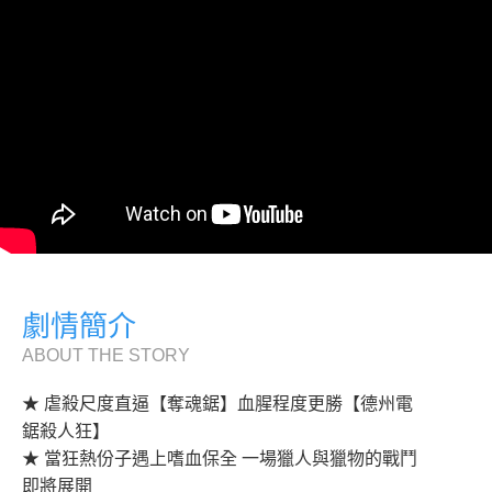
劇情簡介
ABOUT THE STORY
★ 虐殺尺度直逼【奪魂鋸】血腥程度更勝【德州電
鋸殺人狂】
★ 當狂熱份子遇上嗜血保全 一場獵人與獵物的戰鬥
即將展開