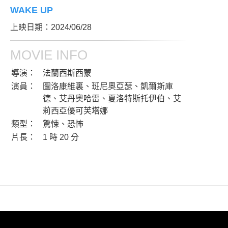
WAKE UP
上映日期：2024/06/28
MOVIE INFO
導演：
法蘭西斯西蒙
演員：
圖洛康維裏、班尼奧亞瑟、凱爾斯庫
德、艾丹奧哈雷、夏洛特斯托伊伯、艾
莉西亞優可芙塔娜
類型：
驚悚、恐怖
片長：
1 時 20 分