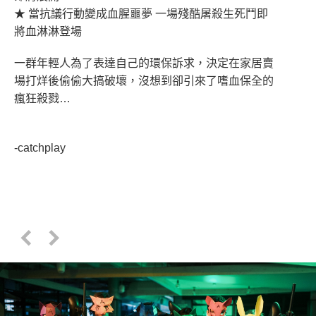
★ 當抗議行動變成血腥噩夢 一場殘酷屠殺生死鬥即
將血淋淋登場
一群年輕人為了表達自己的環保訴求，決定在家居賣
場打烊後偷偷大搞破壞，沒想到卻引來了嗜血保全的
瘋狂殺戮…
-catchplay