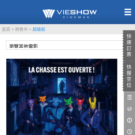
熱售中
首頁
熱售中
超級殺
即將上映
快
速
訂
票
快
TITAN SCREEN
影城餐飲
搜
MUCROWN
UNICORN
空
位
IMAX
4DX
VR 演唱會
GOLD CLASS
AD口述影像
LIVE演唱會