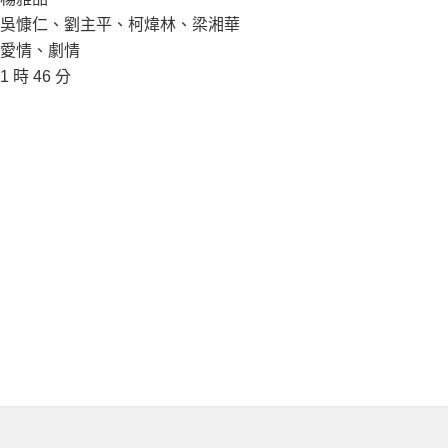
吳慷仁、劉主平、柯煒林、梁湘華
愛情、劇情
1 時 46 分