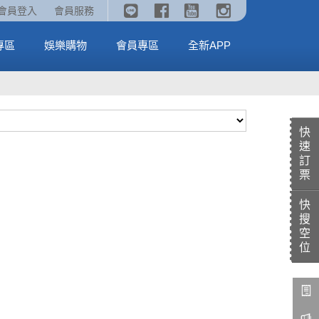
《劇場版吉伊卡哇》🥤威秀獨家電影套餐🥤
火熱預售中《汪汪隊立大功：恐龍大電影》
會員登入
會員服務
全台熱賣中
MORE
MORE
專區
娛樂購物
會員專區
全新APP
快
速
訂
票
快
搜
空
位