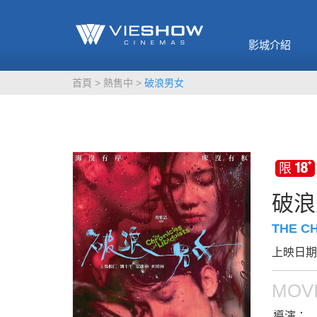
《催眠麥克風-互
🥤威秀獨家電影
🥤全台熱賣
影》
影城介紹
MORE
MORE
首頁
熱售中
破浪男女
破浪
THE CH
上映日期：
MOVI
導演：