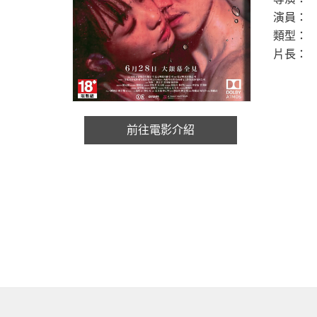
演員：
類型：
片長：
前往電影介紹