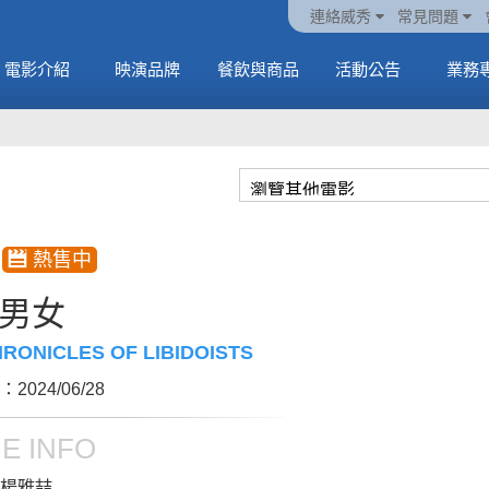
ATEEZ 邀請你進入
動電
套餐
一封來自𝑲𝑨𝑻𝑺𝑬𝒀𝑬的
🥤威秀獨家電影套餐
🥤威秀獨家電影套餐
連絡威秀
常見問題
另一個感官維度
中
🥤全台熱賣中
情書
🥤全台熱賣中
MORE
電影介紹
映演品牌
餐飲與商品
活動公告
業務
MORE
MORE
MORE
男女
RONICLES OF LIBIDOISTS
2024/06/28
E INFO
楊雅喆