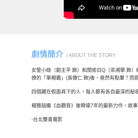
劇情簡介
ABOUT THE STORY
女警小綠（劉主平 飾）和閨密白Q（梁湘華 飾
撩的「單親霸」(吳慷仁 飾)後，竟然有點暈？而即
四個藏在假面具下的人，每人都有各自最深的秘
楊雅喆繼《血觀音》後睽違7年的最新力作，故
-台北雙喜電影