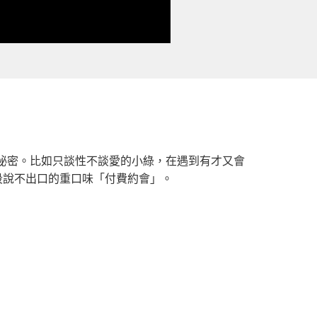
的秘密。比如只談性不談愛的小綠，在遇到有才又會
一段說不出口的重口味「付費約會」。