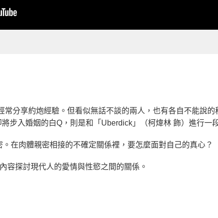
）經常分享約炮經驗。但看似無話不談的兩人，也有各自不能說
將步入婚姻的白Q，則是和「Uberdick」（柯煒林 飾）進行
密。在肉體親密相接的不確定關係裡，要怎麼面對自己的真心？
事內容探討現代人的愛情與性慾之間的關係。