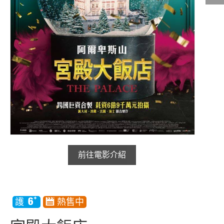
影城公告
影城活動
中獎名單
合作夥伴
商家介紹
加入iShow
商場活動
會員活動
前往電影介紹
會員Q&A