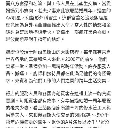
面八方富豪和名流，與工作人員在此產生交集，當貴
婦遇到小鮮肉，老夫少妻來此歡慶結婚周年，過氣的
AV明星，和整形外科醫生，這群富翁名流及飯店經
理竟因為意外插曲濺血搞出人命，當人性的情慾和金
錢糾葛荒謬地擦槍走火，交織出一部瘋狂黑色喜劇，
是波蘭斯基對千禧年的結語。
描繪位於瑞士阿爾卑斯山的大飯店裡，每年都有來自
世界各地的富豪和名人來此。2000年的前夕，他們
齊聚一堂，準備參加一場精彩跨年活動。許多服務人
員、搬運工、廚師和接待員都在此滿足他們的奇怪需
求，來賓和為他們工作的人們之間的跨年生活交集。
飯店的服務人員和各國奇葩賓客在這裡上演一齣荒誕
喜劇。每組賓客都有故事，有準備過結婚一周年慶祝
的老夫少妻、看上給飯店廁所鋪草坪的修水管工人與
侯爵夫人、來和俄羅斯大使交易的3個保鏢、擔心千
禧年危機病毒的醫生、退休的A片演員以及千里迢迢