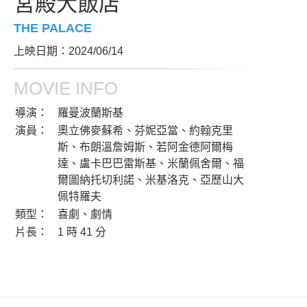
宮殿大飯店
THE PALACE
上映日期：2024/06/14
MOVIE INFO
導演：
羅曼波蘭斯基
演員：
奧立佛麥蘇希、芬妮亞當、約翰克里
斯、布朗溫詹姆斯、若阿金德阿爾梅
達、盧卡巴巴雷斯基、米蘭佩舍爾、福
爾圖納托切利諾、米基洛克、亞歷山大
佩特羅夫
類型：
喜劇、劇情
片長：
1 時 41 分