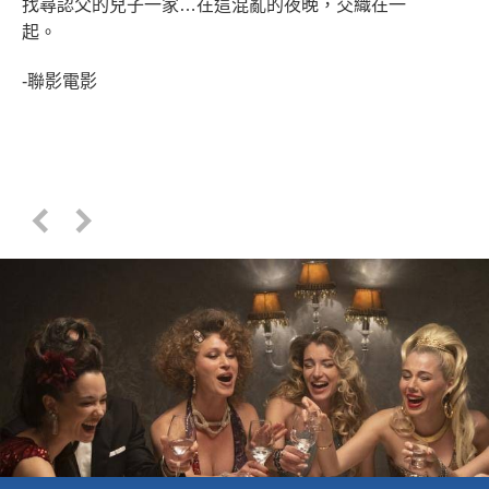
找尋認父的兒子一家…在這混亂的夜晚，交織在一
起。
-聯影電影