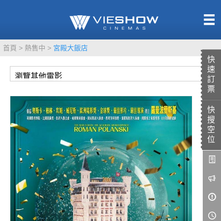
熱售中
首頁
熱售中
宮殿大飯店
即將上映
快
速
訂
票
快
TITAN SCREEN
影城餐飲
搜
MUCROWN
UNICORN
空
位
IMAX
4DX
VR 演唱會
GOLD CLASS
AD口述影像
LIVE演唱會