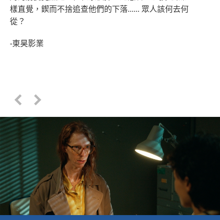
樣直覺，鍥而不捨追查他們的下落...... 眾人該何去何
從？
-東昊影業