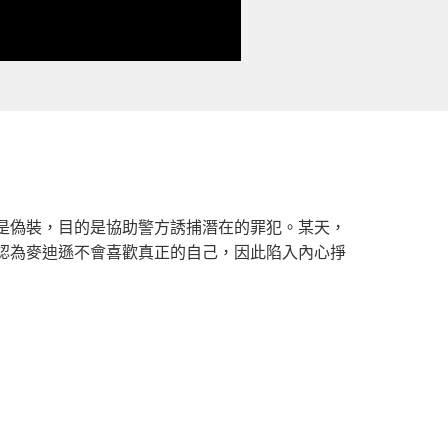
是偽裝，目的是協助警方誘捕潛在的罪犯。某天，
認為麥迪遜不會喜歡真正的自己，因此陷入內心掙