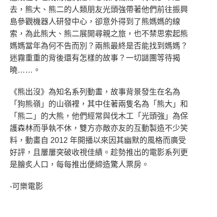
去，熊大、熊二的人類朋友光頭強帶著他們前往振興
島參觀機器人研發中心，卻意外得到了熊媽媽的線
索，為此熊大、熊二展開尋親之旅，也不禁思索起熊
媽媽當年為何不告而別？兩熊最終是否能找到媽媽？
迷霧重重的背後還有怎樣的故事？一切謎團等待揭
曉……。
《熊出沒》為知名系列動畫，故事背景發生在名為
「狗熊嶺」的山嶺裡，其中住著兩隻名為「熊大」和
「熊二」的大熊，他們經常與伐木工「光頭強」為保
護森林而爭執不休，雙方亦敵亦友的互動製造不少笑
料，動畫自 2012 年開播以來因其幽默的風格而廣受
好評，且屢屢突破收視佳績。趁勢推出的電影系列更
是膾炙人口，每每推出便締造驚人票房。
-可樂電影