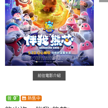
影城公告
影城活動
中獎名單
合作夥伴
商家介紹
加入iShow
商場活動
會員活動
會員Q&A
前往電影介紹