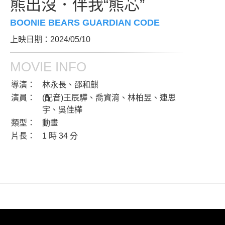
熊出沒．伴我“熊芯”
BOONIE BEARS GUARDIAN CODE
上映日期：2024/05/10
MOVIE INFO
導演：
林永長、邵和麒
演員：
(配音)王辰驊、喬資淯、林柏昱、連思
宇、吳佳樺
類型：
動畫
片長：
1 時 34 分