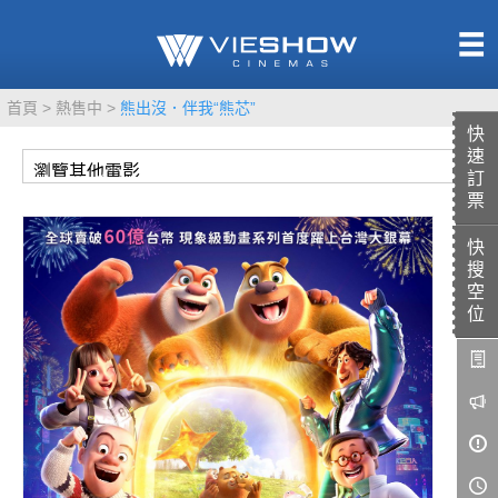
熱售中
首頁
熱售中
熊出沒．伴我“熊芯”
即將上映
快
速
訂
票
快
TITAN SCREEN
影城餐飲
搜
MUCROWN
UNICORN
空
位
IMAX
4DX
VR 演唱會
GOLD CLASS
AD口述影像
LIVE演唱會