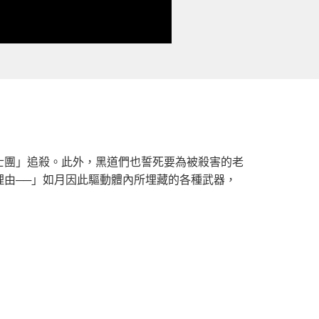
士團」追殺。此外，黑道們也誓死要為被殺害的老
由──」如月因此驅動體內所埋藏的各種武器，