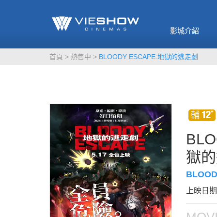
《催眠麥克風-互
🥤威秀獨家電影
🥤全台熱賣
影》
影城介紹
MORE
MORE
首頁
熱售中
BLOODY ESCAPE:地獄的逃走劇
BLO
獄的
BLOOD
上映日期：