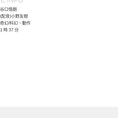
E INFO
谷口悟朗
(配音)小野友樹
奇幻/科幻、動作
1 時 37 分