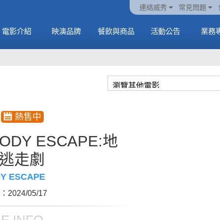
火熱預售中《橡樹街
動電
套餐
一封來自𝑲𝑨𝑻𝑺𝑬𝒀𝑬的
🥤威秀獨家電影套餐
🥤威秀獨家電影套餐
連絡威秀
常見問題
末日》
中
🥤全台熱賣中
情書
🥤全台熱賣中
MORE
電影介紹
映演品牌
餐飲與商品
活動公告
業務
MORE
MORE
MORE
ODY ESCAPE:地
逃走劇
Y ESCAPE
2024/05/17