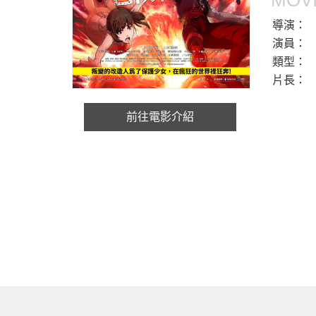
MOVI
導演：
演員：
類型：
片長：
前往電影介紹