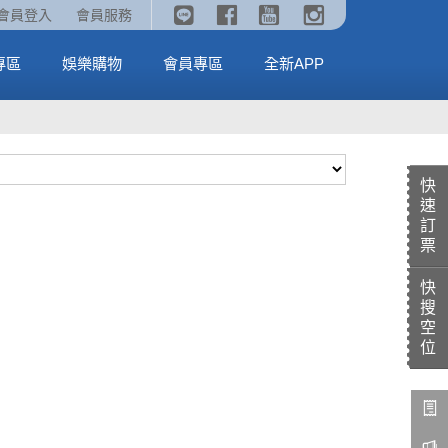
《劇場版吉伊卡哇》🥤威秀獨家電影套餐🥤
火熱預售中《汪汪隊立大功：恐龍大電影》
會員登入
會員服務
全台熱賣中
MORE
MORE
專區
娛樂購物
會員專區
全新APP
快
速
訂
票
快
搜
空
位