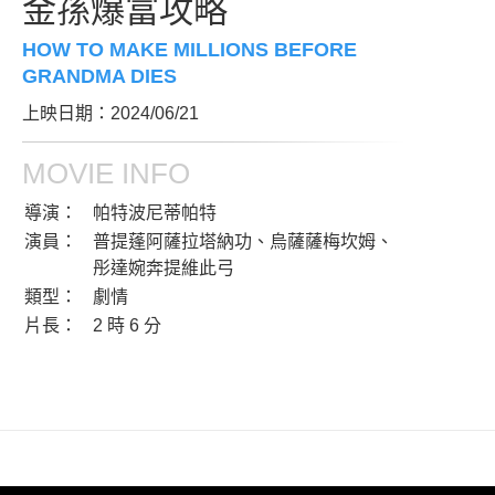
金孫爆富攻略
HOW TO MAKE MILLIONS BEFORE
GRANDMA DIES
上映日期：2024/06/21
MOVIE INFO
導演：
帕特波尼蒂帕特
演員：
普提蓬阿薩拉塔納功、烏薩薩梅坎姆、
彤達婉奔提維此弓
類型：
劇情
片長：
2 時 6 分