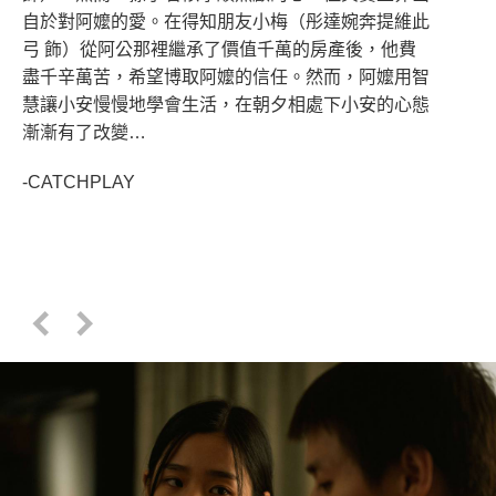
自於對阿嬤的愛。在得知朋友小梅（彤達婉奔提維此
弓 飾）從阿公那裡繼承了價值千萬的房產後，他費
盡千辛萬苦，希望博取阿嬤的信任。然而，阿嬤用智
慧讓小安慢慢地學會生活，在朝夕相處下小安的心態
漸漸有了改變…
-CATCHPLAY