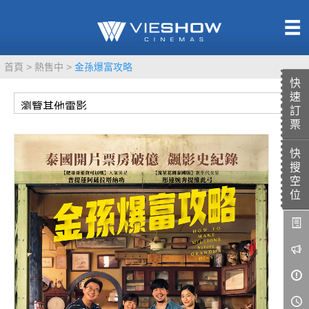
熱售中
首頁
熱售中
金孫爆富攻略
即將上映
快
速
訂
票
快
TITAN SCREEN
影城餐飲
搜
MUCROWN
UNICORN
空
位
IMAX
4DX
VR 演唱會
GOLD CLASS
AD口述影像
LIVE演唱會