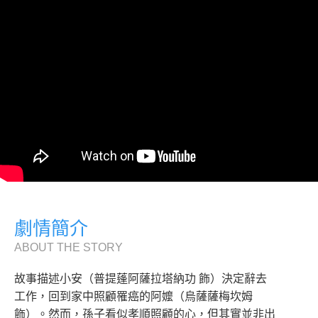
劇情簡介
ABOUT THE STORY
故事描述小安（普提蓬阿薩拉塔納功 飾）決定辭去
工作，回到家中照顧罹癌的阿嬤（烏薩薩梅坎姆
飾）。然而，孫子看似孝順照顧的心，但其實並非出