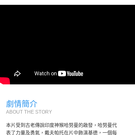
劇情簡介
ABOUT THE STORY
本片受到古老傳說印度神猴哈努曼的啟發，哈努曼代
表了力量及勇氣，戴夫帕托在片中飾演基德，一個每