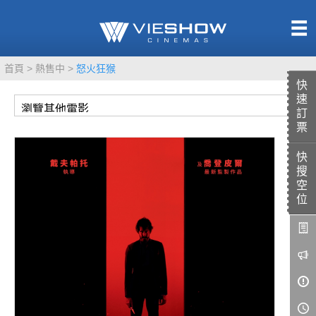
熱售中
首頁
熱售中
怒火狂猴
即將上映
快
速
訂
票
快
TITAN SCREEN
影城餐飲
搜
MUCROWN
UNICORN
空
位
IMAX
4DX
VR 演唱會
GOLD CLASS
AD口述影像
LIVE演唱會