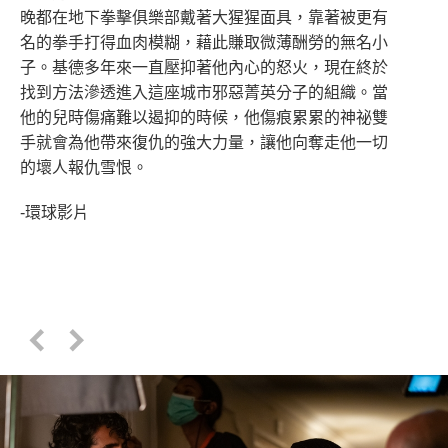
晚都在地下拳擊俱樂部戴著大猩猩面具，靠著被更有
名的拳手打得血肉模糊，藉此賺取微薄酬勞的無名小
子。基德多年來一直壓抑著他內心的怒火，現在終於
找到方法滲透進入這座城市邪惡菁英分子的組織。當
他的兒時傷痛難以遏抑的時候，他傷痕累累的神祕雙
手就會為他帶來復仇的強大力量，讓他向奪走他一切
的壞人報仇雪恨。
-環球影片