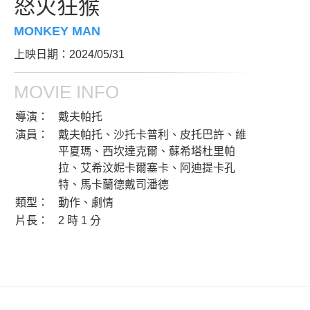
怒火狂猴
MONKEY MAN
上映日期：2024/05/31
MOVIE INFO
導演：
戴夫帕托
演員：
戴夫帕托、沙托卡普利、皮托巴許、維
平夏瑪、西坎達克爾、蘇希塔杜里帕
拉、艾希汶妮卡爾塞卡、阿迪提卡孔
特、馬卡蘭德戴司潘德
類型：
動作、劇情
片長：
2 時 1 分