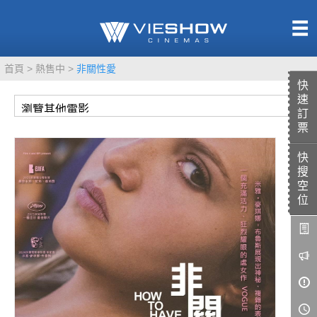
熱售中
首頁
熱售中
非關性愛
即將上映
快
速
訂
票
快
TITAN SCREEN
影城餐飲
搜
MUCROWN
UNICORN
空
位
IMAX
4DX
VR 演唱會
GOLD CLASS
AD口述影像
LIVE演唱會