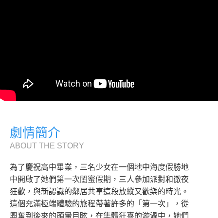
劇情簡介
ABOUT THE STORY
為了慶祝高中畢業，三名少女在一個地中海度假勝地
中開啟了她們第一次閨蜜假期，三人參加派對和徹夜
狂歡，與新認識的鄰居共享這段放縱又歡樂的時光。
這個充滿極端體驗的旅程帶著許多的「第一次」，從
興奮到後來的頭暈目眩，在集體狂喜的漩渦中，她們