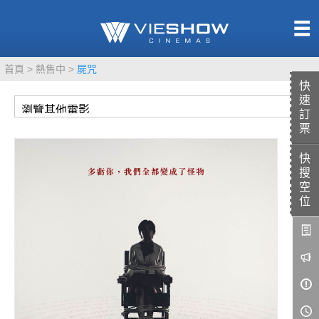
熱售中
首頁
熱售中
屍咒
即將上映
快
速
訂
票
快
TITAN SCREEN
影城餐飲
搜
MUCROWN
UNICORN
空
位
IMAX
4DX
VR 演唱會
GOLD CLASS
AD口述影像
LIVE演唱會