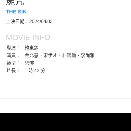
屍咒
THE SIN
上映日期：2024/04/03
MOVIE INFO
導演：
韓東錫
演員：
金允慧、宋伊才、朴智勳、李尚雅
類型：
恐怖
片長：
1 時 43 分