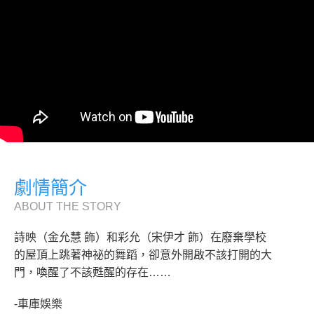
劇情簡介
ABOUT THE STORY
詩映（金允慧 飾）和彩允（宋伊才 飾）在廢棄學校
的屋頂上跳著神祕的舞蹈，卻意外開啟不該打開的大
門，喚醒了不該甦醒的存在……
-車庫娛樂