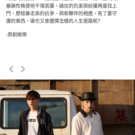
暴躁性格使他不堪其擾，過往的仇家與紛擾再度找上
門，歷經暴走族的抗爭、與新夥伴的相遇，有了要守
護的東西，達也又會選擇怎樣的人生道路呢?
-原創娛樂