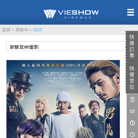
熱售中
首頁
熱售中
OUT
即將上映
快
速
訂
票
快
TITAN SCREEN
影城餐飲
搜
MUCROWN
UNICORN
空
位
IMAX
4DX
VR 演唱會
GOLD CLASS
AD口述影像
LIVE演唱會