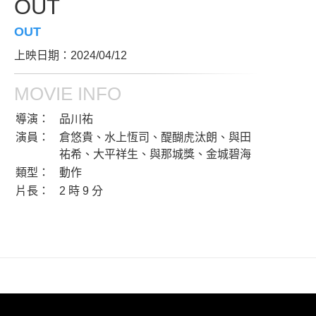
OUT
OUT
上映日期：2024/04/12
MOVIE INFO
導演：
品川祐
演員：
倉悠貴、水上恆司、醍醐虎汰朗、與田
祐希、大平祥生、與那城獎、金城碧海
類型：
動作
片長：
2 時 9 分