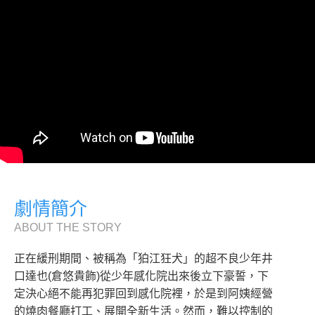
劇情簡介
ABOUT THE STORY
正在緩刑期間、被稱為「狛江狂犬」的超不良少年井
口達也(倉悠貴飾)從少年感化院出來後立下豪誓，下
定決心絕不能再犯罪回到感化院裡，於是到阿姨經營
的燒肉餐廳打工、展開全新生活。然而，難以控制的