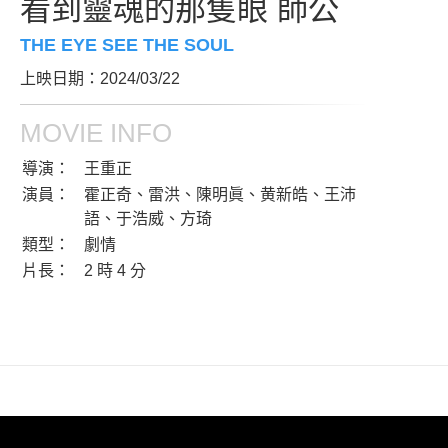
看到靈魂的那隻眼 師公
THE EYE SEE THE SOUL
上映日期：2024/03/22
MOVIE INFO
導演：
王重正
演員：
霍正奇、雷洪、陳明眞、黄新皓、王沛
語、于浩威、方琦
類型：
劇情
片長：
2 時 4 分