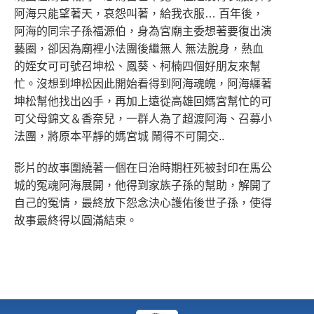
阿海只能望著天，哀怨叫著，給我衣服… 百年後，
阿海的同宗子孫福源伯，身為宮廟主委想著要復出演
藝圈，卻因為廟裡小法團後繼無人 無法脫身，熱血
的姪女可可號召坤松、鳳葵、柯楠四個好朋友來幫
忙。沒想到坤松因此開始看得到阿海魂魄，阿海纒著
坤松幫他找出凶手，再加上遠從高雄回媽宮幫忙的可
可父母錦文＆香奈兒，一群人為了超渡阿海、召募小
法團，將原本平靜的媽宮城 鬧得不可開交..
影片的故事圍繞著一個在日治時期枉死被封印在馬公
城的冤魂阿海展開，他得到家族子孫的幫助，解開了
自己的冤情，最終放下怨念決心護佑後世子孫，使得
故事最終得以圓滿結束。