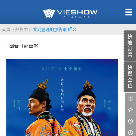
熱售中
首頁
熱售中
看到靈魂的那隻眼 師公
即將上映
快
速
訂
票
快
TITAN SCREEN
影城餐飲
搜
MUCROWN
UNICORN
空
位
IMAX
4DX
VR 演唱會
GOLD CLASS
AD口述影像
LIVE演唱會