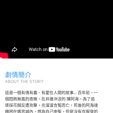
劇情簡介
ABOUT THE STORY
這是一個有情有義、有愛在人間的故事... 百年前，一
個悶熱無風的夜晚，在井邊沖涼的 陳阿海，為了追
逐採花賊反遭攻擊，光溜溜含冤而亡，死後的阿海魂
魄困在媽宮城內，想為自己申冤，但是沒有衣服穿的