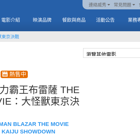
火熱預售中《橡樹街
動電
套餐
一封來自𝑲𝑨𝑻𝑺𝑬𝒀𝑬的
🥤威秀獨家電影套餐
🥤威秀獨家電影套餐
連絡威秀
常見問題
末日》
中
🥤全台熱賣中
情書
🥤全台熱賣中
MORE
電影介紹
映演品牌
餐飲與商品
活動公告
業務
MORE
MORE
MORE
怪獸東京決戰
力霸王布雷薩 THE
VIE：大怪獸東京決
MAN BLAZAR THE MOVIE
 KAIJU SHOWDOWN