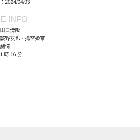
2024/04/03
E INFO
田口清隆
蕨野友也、搗宮姫奈
劇情
1 時 16 分