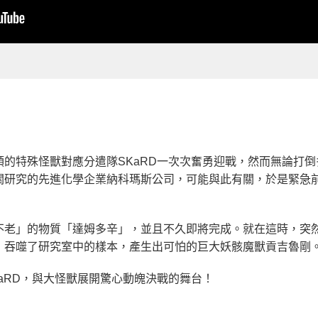
的特殊怪獸對應分遣隊SKaRD一次次奮勇迎戰，然而無論打倒
關研究的先進化學企業納科瑪斯公司，可能與此有關，於是緊急
不老」的物質「達姆多辛」，並且不久即將完成。就在這時，突
，吞噬了研究室中的樣本，產生出可怕的巨大妖骸魔獸貢吉魯剛
aRD，與大怪獸展開驚心動魄決戰的舞台！