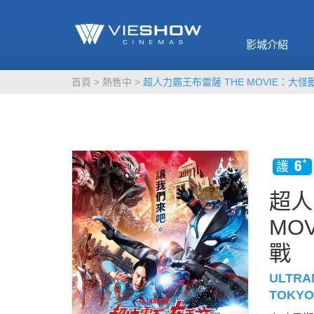
《催眠麥克風-互
🥤威秀獨家電影
🥤全台熱賣
影》
影城介紹
MORE
MORE
首頁
熱售中
超人力霸王布雷薩 THE MOVIE：大
超人
MO
戰
ULTRA
TOKYO