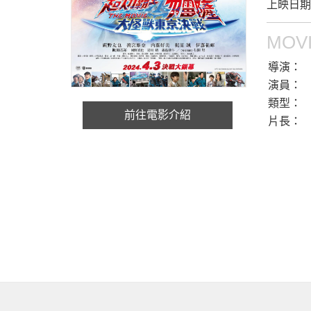
上映日期：
MOVI
導演：
演員：
類型：
前往電影介紹
片長：