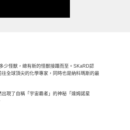
多少怪獸，總有新的怪獸接踵而至。SKaRD認
前往全球頂尖的化學專家，同時也是納科瑪斯的最
然出現了自稱「宇宙霸者」的神秘「達姆諾星
。