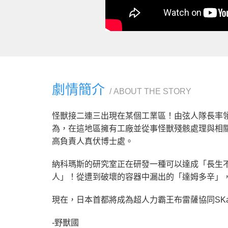
劇情簡介
ABOUT THE STORY
怪獸接二連三出現在某個工業區！由弦人隊長率領
為，在這地區擁有工廠並從事怪獸殘骸處理與相
高負責人真伏博士處。
納科瑪斯的研究室正在研發一種可以達成「長生
人」！從遭到破壞的容器中漏出的「達姆多辛」
現在，日本首都將成為超人力霸王布雷薩協同SK
-野獸國