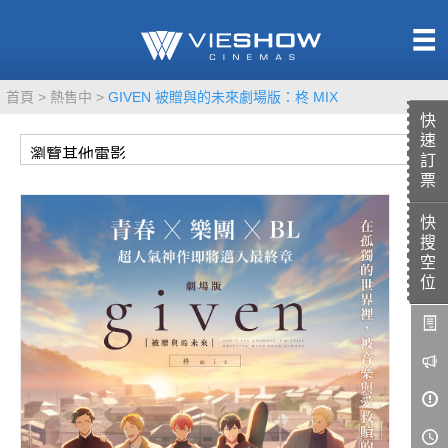
熱售中
首頁
熱售中
GIVEN 被贈與的未來劇場版：柊 MIX
即將上映
快
速
訂
票
快
TITAN SCREEN
影城餐飲
搜
MUCROWN
UNICORN
空
位
IMAX
4DX
VR 演唱會
GOLD CLASS
AD口述影像
LIVE演唱會