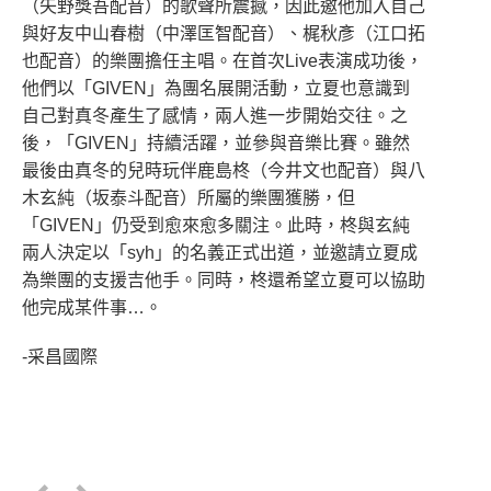
（矢野獎吾配音）的歌聲所震撼，因此邀他加入自己
與好友中山春樹（中澤匡智配音）、梶秋彥（江口拓
也配音）的樂團擔任主唱。在首次Live表演成功後，
他們以「GIVEN」為團名展開活動，立夏也意識到
自己對真冬產生了感情，兩人進一步開始交往。之
後，「GIVEN」持續活躍，並參與音樂比賽。雖然
最後由真冬的兒時玩伴鹿島柊（今井文也配音）與八
木玄純（坂泰斗配音）所屬的樂團獲勝，但
「GIVEN」仍受到愈來愈多關注。此時，柊與玄純
兩人決定以「syh」的名義正式出道，並邀請立夏成
為樂團的支援吉他手。同時，柊還希望立夏可以協助
他完成某件事…。
-采昌國際