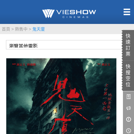
熱售中
首頁
熱售中
鬼天廈
即將上映
快
速
訂
票
快
TITAN SCREEN
影城餐飲
搜
MUCROWN
UNICORN
空
位
IMAX
4DX
VR 演唱會
GOLD CLASS
AD口述影像
LIVE演唱會