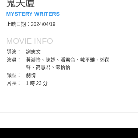
鬼天廈
MYSTERY WRITERS
上映日期：2024/04/19
MOVIE INFO
導演：
謝志文
演員：
黃瀞怡、陳妤、潘君侖、戴平雅、鄭茵
聲、高慧君、澎恰恰
類型：
劇情
片長：
1 時 23 分