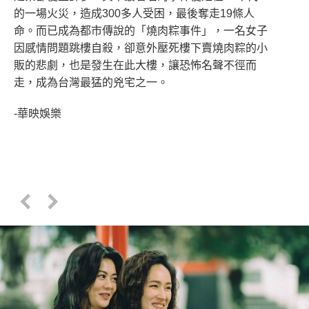
的一場火災，造成300多人受困，最後奪走19條人
命。而已成為都市傳說的「燒肉粽事件」，一名女子
因感情問題跳樓自殺，卻意外壓死樓下賣燒肉粽的小
販的悲劇，也是發生在此大樓，讓恐怖名聲不徑而
走，成為台灣最猛的兇宅之一。
-華映娛樂