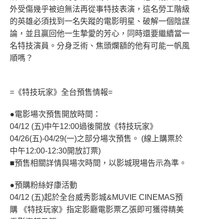
外受傷幾乎被迫無法再從事特技表演，這名勞工階級
的英雄必須找到一名失蹤的電影明星、破解一個陰謀
論，並且贏回他一生摯愛的芳心，同時還要繼續當一
名特技演員。分身乏術、焦頭爛額的他有可能一帆風
順嗎？
=《特技玩家》全台預售情報=
●電影場次預售開放時間：
04/12 (五)中午12:00過後開放《特技玩家》
04/26(五)-04/29(一)之部分場次預售。 (線上購票於
中午12:00-12:30開放訂票)
■預售相關詳情與場次時間，以影城現場告示為準。
●預購粉絲好康活動
04/12 (五)起於全台威秀影城&MUVIE CINEMAS預
購 《特技玩家》指定影廳電影票乙張即可獲得精美