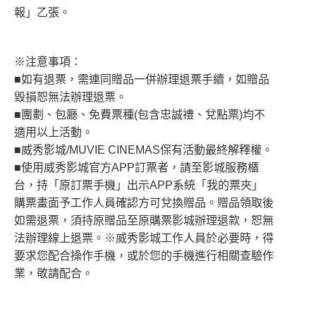
報」乙張。
※注意事項：
■如有退票，需連同贈品一併辦理退票手續，如贈品
毀損恕無法辦理退票。
■團劃、包廳、免費票種(包含忠誠禮、兌點票)均不
適用以上活動。
■威秀影城/MUVIE CINEMAS保有活動最終解釋權。
■使用威秀影城官方APP訂票者，請至影城服務櫃
台，持「原訂票手機」出示APP系統「我的票夾」
購票畫面予工作人員確認方可兌換贈品。贈品領取後
如需退票，須持原贈品至原購票影城辦理退款，恕無
法辦理線上退票。※威秀影城工作人員於必要時，得
要求您配合操作手機，或於您的手機進行相關查驗作
業，敬請配合。