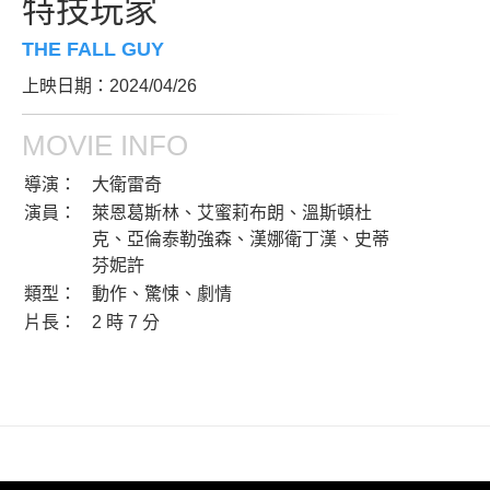
特技玩家
THE FALL GUY
上映日期：2024/04/26
MOVIE INFO
導演：
大衛雷奇
演員：
萊恩葛斯林、艾蜜莉布朗、溫斯頓杜
克、亞倫泰勒強森、漢娜衛丁漢、史蒂
芬妮許
類型：
動作、驚悚、劇情
片長：
2 時 7 分