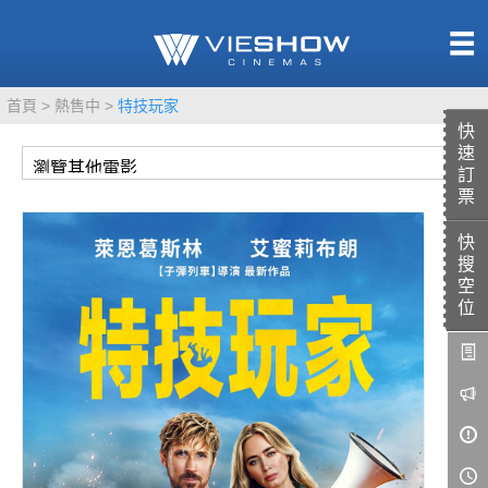
熱售中
首頁
熱售中
特技玩家
即將上映
快
速
訂
票
快
TITAN SCREEN
影城餐飲
搜
MUCROWN
UNICORN
空
位
IMAX
4DX
VR 演唱會
GOLD CLASS
AD口述影像
LIVE演唱會