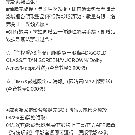
電影海報乙張。
■預購完成後，無論場次先後，即可憑電影票至購票
影城櫃台領取贈品(不得跨影城領取)，數量有限，送
完為止，先領先贏。
■如有退票，需連同贈品一併辦理退票手續，如贈品
毀損恕無法辦理退票。
☆「主視覺A3海報」(限購買一般廳/4DX/GOLD
CLASS/TITAN SCREEN/MUCROWN/ Dolby
Atmos/Mappa贈送) (全台數量3,000張)
☆「IMAX影迷限定A3海報」(限購買IMAX 版贈送)
(全台數量2,000張)
●威秀獨家電影套餐搶先GO ( 贈品與電影套餐於
04/26(五)開始領取)
04/12(五)起於影城現場/官網線上訂票/官方APP購買
《特技玩家》電影套餐即可獲得「原版電影A3海