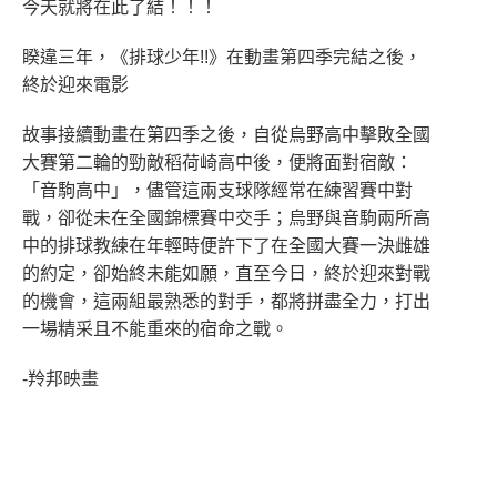
今天就將在此了結！！！
睽違三年，《排球少年!!》在動畫第四季完結之後，
終於迎來電影
故事接續動畫在第四季之後，自從烏野高中擊敗全國
大賽第二輪的勁敵稻荷崎高中後，便將面對宿敵：
「音駒高中」，儘管這兩支球隊經常在練習賽中對
戰，卻從未在全國錦標賽中交手；烏野與音駒兩所高
中的排球教練在年輕時便許下了在全國大賽一決雌雄
的約定，卻始終未能如願，直至今日，終於迎來對戰
的機會，這兩組最熟悉的對手，都將拼盡全力，打出
一場精采且不能重來的宿命之戰。
-羚邦映畫