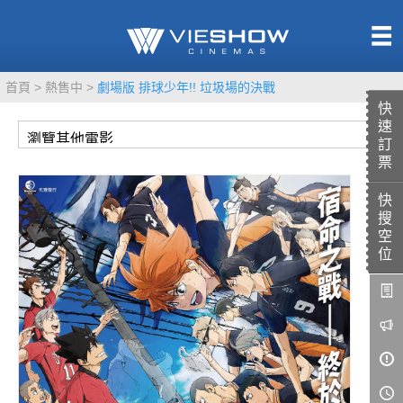
熱售中
首頁
熱售中
劇場版 排球少年!! 垃圾場的決戰
即將上映
快
速
訂
票
快
TITAN SCREEN
影城餐飲
搜
MUCROWN
UNICORN
空
位
IMAX
4DX
VR 演唱會
GOLD CLASS
AD口述影像
LIVE演唱會