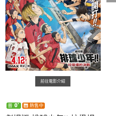
影城公告
影城活動
中獎名單
合作夥伴
商家介紹
加入iShow
商場活動
會員活動
會員Q&A
前往電影介紹