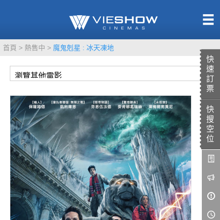
熱售中
首頁
熱售中
魔鬼剋星 : 冰天凍地
即將上映
快
速
訂
票
快
TITAN SCREEN
影城餐飲
搜
MUCROWN
UNICORN
空
位
IMAX
4DX
VR 演唱會
GOLD CLASS
AD口述影像
LIVE演唱會