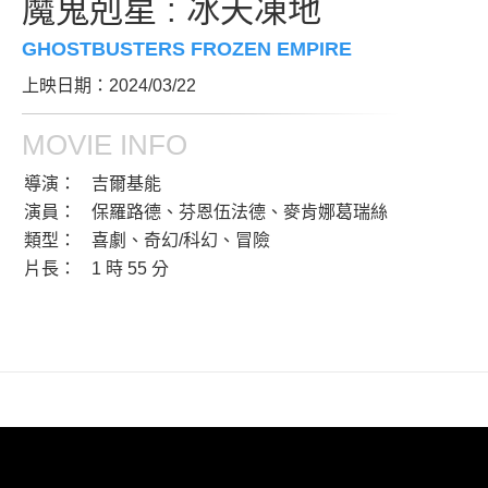
魔鬼剋星 : 冰天凍地
GHOSTBUSTERS FROZEN EMPIRE
上映日期：2024/03/22
MOVIE INFO
導演：
吉爾基能
演員：
保羅路德、芬恩伍法德、麥肯娜葛瑞絲
類型：
喜劇、奇幻/科幻、冒險
片長：
1 時 55 分