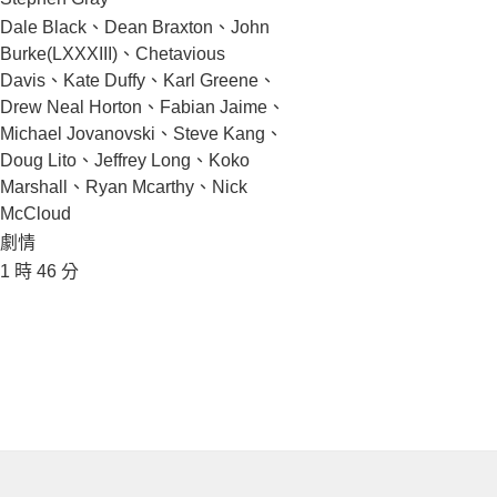
Dale Black、Dean Braxton、John
Burke(LXXXIII)、Chetavious
Davis、Kate Duffy、Karl Greene、
Drew Neal Horton、Fabian Jaime、
Michael Jovanovski、Steve Kang、
Doug Lito、Jeffrey Long、Koko
Marshall、Ryan Mcarthy、Nick
McCloud
劇情
1 時 46 分