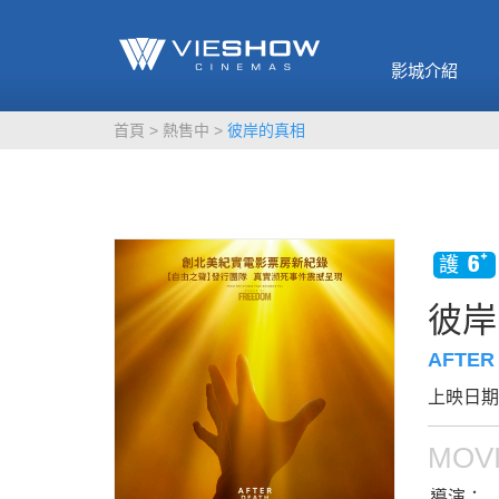
《催眠麥克風-互
🥤威秀獨家電影
🥤全台熱賣
影》
影城介紹
MORE
MORE
首頁
熱售中
彼岸的真相
彼岸
AFTER
上映日期：
MOVI
導演：