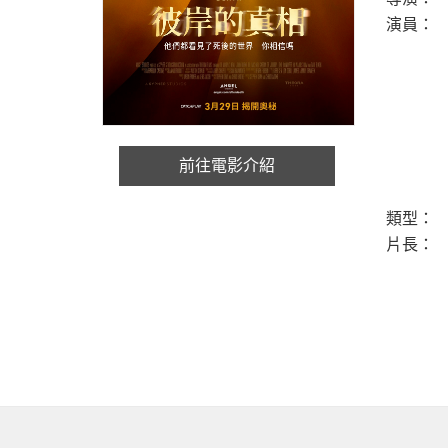
演員：
前往電影介紹
類型：
片長：