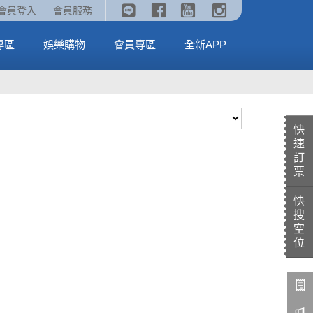
《劇場版吉伊卡哇》🥤威秀獨家電影套餐🥤
火熱預售中《汪汪隊立大功：恐龍大電影》
會員登入
會員服務
全台熱賣中
MORE
MORE
專區
娛樂購物
會員專區
全新APP
快
速
訂
票
快
搜
空
位