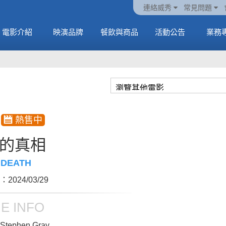
火熱預售中《橡樹街
動電
套餐
一封來自𝑲𝑨𝑻𝑺𝑬𝒀𝑬的
🥤威秀獨家電影套餐
🥤威秀獨家電影套餐
連絡威秀
常見問題
末日》
中
🥤全台熱賣中
情書
🥤全台熱賣中
MORE
電影介紹
映演品牌
餐飲與商品
活動公告
業務
MORE
MORE
MORE
的真相
 DEATH
2024/03/29
E INFO
Stephen Gray