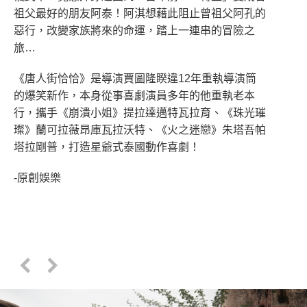
祖父最好的朋友阿泰！阿淇想藉此阻止曾祖父阿孔的
惡行，改變家族將來的命運，踏上一連串的冒險之
旅…
《唐人街恰恰》是導演賈圖隆睽違12年重執導演筒
的爆笑新作，本身從事喜劇演員多年的他重執老本
行，攜手《崩潰小姐》提拉達邁特瓦拉育、《珠光璀
璨》蘭可拉薇昂庫瓦拉沃特、《火之迷戀》朱塔吾帕
塔拉剛普，打造星爺式泰國動作喜劇！
-原創娛樂