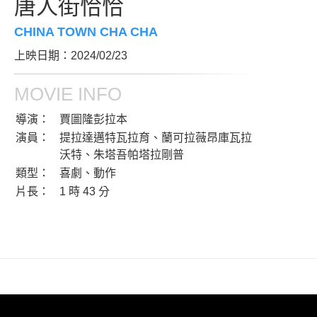
唐人街恰恰
CHINA TOWN CHA CHA
上映日期：2024/02/23
MOVIE INFO
導演：
賈圖隆彭拉本
演員：
提拉達邁特瓦拉育、蘭可拉薇昂庫瓦拉
沃特、朱塔吾帕塔拉剛普
類型：
喜劇、動作
片長：
1 時 43 分