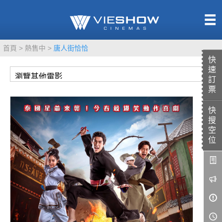
熱售中
首頁
熱售中
唐人街恰恰
即將上映
快
速
訂
票
快
TITAN SCREEN
影城餐飲
搜
MUCROWN
UNICORN
空
位
IMAX
4DX
VR 演唱會
GOLD CLASS
AD口述影像
LIVE演唱會