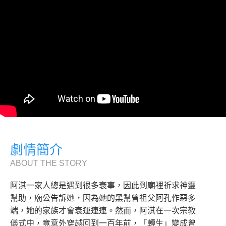
劇情簡介
ABOUT THE STORY
阿淇一家人總是遇到很多衰事，因此到廟裡祈求神靈
幫助，廟公告訴她，因為她的黑幫曾祖父阿孔作惡多
端，她的家族才會衰運連連。然而，阿淇在一次宗教
儀式中，竟意外穿越回到一百年前，「轉生」變成曾