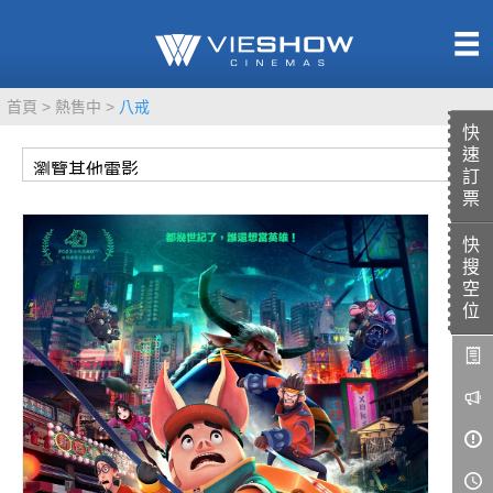
熱售中
首頁
熱售中
八戒
即將上映
快
速
訂
票
快
TITAN SCREEN
影城餐飲
搜
MUCROWN
UNICORN
空
位
IMAX
4DX
VR 演唱會
GOLD CLASS
AD口述影像
LIVE演唱會