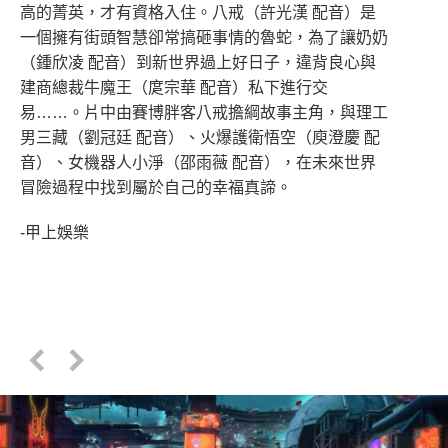
高的菁英，才有資格入住。八戒（許光漢 配音）是
一個擁有街頭智慧卻常搞砸事情的魯蛇，為了讓奶奶
（鍾欣凌 配音）到新世界過上好日子，違背良心與
建商總裁牛魔王（庹宗華 配音）私下進行交
易……。片中由賽博胖客八戒擔綱故事主角，與理工
男三藏（劉冠廷 配音）、火爆護衛悟空（庾澄慶 配
音）、女機器人小淨（邵雨薇 配音），在未來世界
冒險過程中找到屬於自己的幸福真諦。
-甲上娛樂