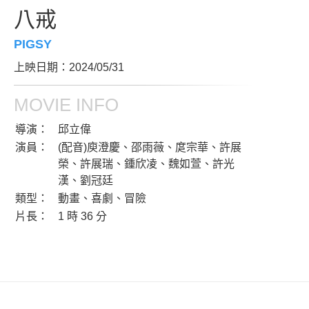
八戒
PIGSY
上映日期：2024/05/31
MOVIE INFO
導演：
邱立偉
演員：
(配音)庾澄慶、邵雨薇、庹宗華、許展
榮、許展瑞、鍾欣凌、魏如萱、許光
漢、劉冠廷
類型：
動畫、喜劇、冒險
片長：
1 時 36 分