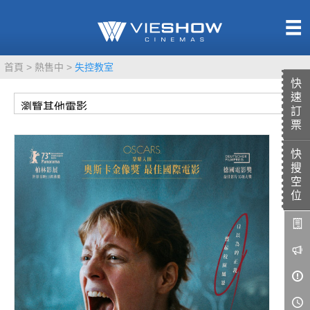
熱售中
首頁
熱售中
失控教室
即將上映
快
速
訂
票
快
TITAN SCREEN
影城餐飲
搜
MUCROWN
UNICORN
空
位
IMAX
4DX
VR 演唱會
GOLD CLASS
AD口述影像
LIVE演唱會