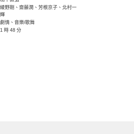
綾野剛、齋藤潤、芳根京子、北村一
輝
劇情、音樂/歌舞
1 時 48 分