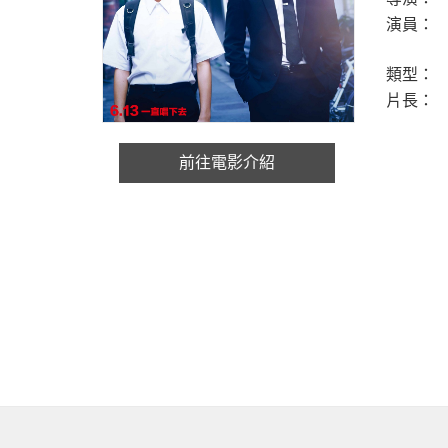
演員：
類型：
片長：
前往電影介紹