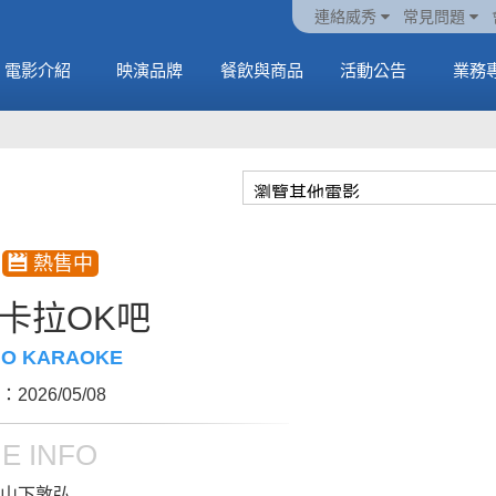
火熱預售中《橡樹街
動電
套餐
一封來自𝑲𝑨𝑻𝑺𝑬𝒀𝑬的
🥤威秀獨家電影套餐
🥤威秀獨家電影套餐
連絡威秀
常見問題
末日》
中
🥤全台熱賣中
情書
🥤全台熱賣中
MORE
電影介紹
映演品牌
餐飲與商品
活動公告
業務
MORE
MORE
MORE
卡拉OK吧
GO KARAOKE
2026/05/08
E INFO
山下敦弘