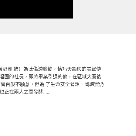
綾野剛 飾）為此傷透腦筋，恰巧天籟般的美聲傳
 唱團的社長，即將畢業引退的他，在區域大賽後
儘管百般不願意，但為 了生命安全著想，岡聰實仍
在兩人之間發酵......