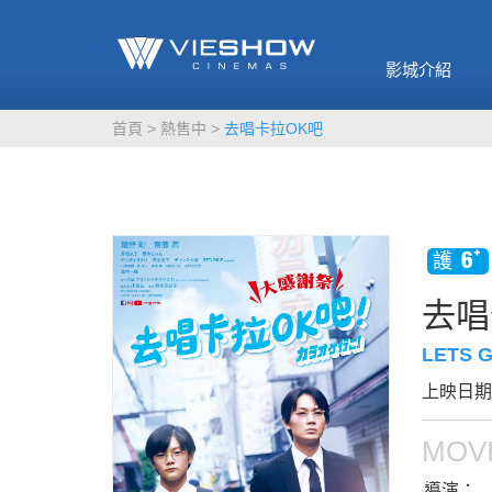
《催眠麥克風-互
🥤威秀獨家電影
🥤全台熱賣
影》
影城介紹
MORE
MORE
首頁
熱售中
去唱卡拉OK吧
去唱
LETS 
上映日期：
MOVI
導演：