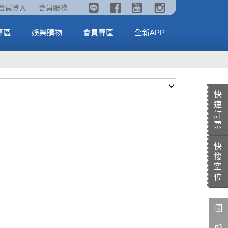
《劇場版吉伊卡哇》🥤威秀獨家電影套餐🥤
火熱預售中《汪汪隊立大功：恐龍大電影》
會員登入
會員服務
全台熱賣中
MORE
MORE
專區
娛樂購物
會員專區
全新APP
快
速
訂
票
快
搜
空
位