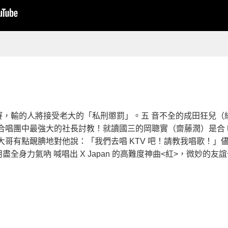
大賽，輸的人將接受老大的「私刑懲罰」。五 音不全的成田狂兒（
合唱團中最強大的社長討教！就讀國三的岡聰實（齋藤潤）是合
大哥有點靦腆地對他說：「我們去唱 KTV 吧！請教我唱歌！」
身力氣吶 喊唱出 X Japan 的高難度神曲<紅>，微妙的友誼也正