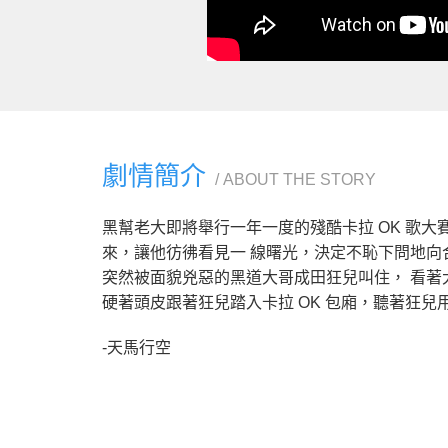
劇情簡介
ABOUT THE STORY
黑幫老大即將舉行一年一度的殘酷卡拉 OK 歌
來，讓他彷彿看見一 線曙光，決定不恥下問地向
突然被面貌兇惡的黑道大哥成田狂兒叫住， 看著
硬著頭皮跟著狂兒踏入卡拉 OK 包廂，聽著狂兒用盡全
-天馬行空