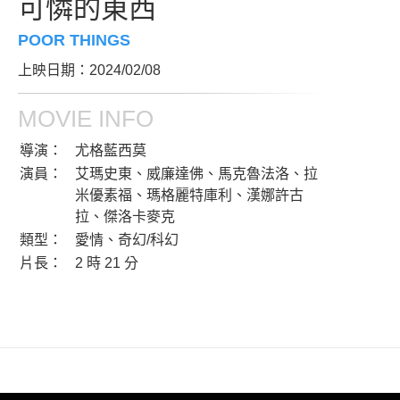
可憐的東西
POOR THINGS
上映日期：2024/02/08
MOVIE INFO
導演：
尤格藍西莫
演員：
艾瑪史東、威廉達佛、馬克魯法洛、拉
米優素福、瑪格麗特庫利、漢娜許古
拉、傑洛卡麥克
類型：
愛情、奇幻/科幻
片長：
2 時 21 分