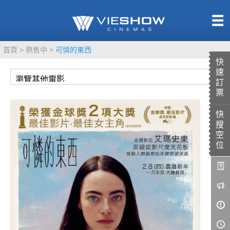
熱售中
首頁
熱售中
可憐的東西
即將上映
快
速
訂
票
快
TITAN SCREEN
影城餐飲
搜
MUCROWN
UNICORN
空
位
IMAX
4DX
VR 演唱會
GOLD CLASS
AD口述影像
LIVE演唱會