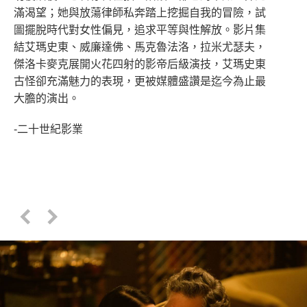
滿渴望；她與放蕩律師私奔踏上挖掘自我的冒險，試
圖擺脫時代對女性偏見，追求平等與性解放。影片集
結艾瑪史東、威廉達佛、馬克魯法洛，拉米尤瑟夫，
傑洛卡麥克展開火花四射的影帝后級演技，艾瑪史東
古怪卻充滿魅力的表現，更被媒體盛讚是迄今為止最
大膽的演出。
-二十世紀影業