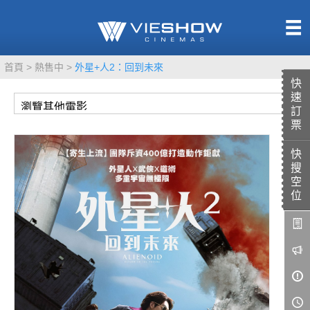
熱售中
首頁
熱售中
外星+人2：回到未來
即將上映
快
速
訂
票
快
TITAN SCREEN
影城餐飲
搜
MUCROWN
UNICORN
空
位
IMAX
4DX
VR 演唱會
GOLD CLASS
AD口述影像
LIVE演唱會