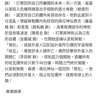
飾），打算回到自己所離開的未來。另一方面，每當
以安陷入危機時總是出手相助的道士無勒（柳俊烈
飾），感受到自己的體內有其他存在，他對此感到十
分混亂。懷疑無勒體內有妖怪的兩位神仙黑舌（廉晶
雅 飾）和青雲（趙祐鎮 飾）、為奪取傳說中的神劍
的盲劍客凌波（陳善圭 飾）、打算將神劍占為己有
的自藏（金義城 飾），也開始追捕以安和無勒。
「現在」，逃獄外星人囚犯設計者所引爆的宇宙物質
「哈瓦」，導致許多人類死亡，偶然目擊到外星人的
閔開仁（李荷妮 飾），得知這只個開始。距離所有
的哈瓦爆炸前只剩下48分鐘，時間之門終於開啟，
以安和無勒、森德、兩位神仙一起回到「現在」，他
們必須對抗外星人，阻止哈瓦爆炸，拯救地球上的人
類！
-車庫娛樂