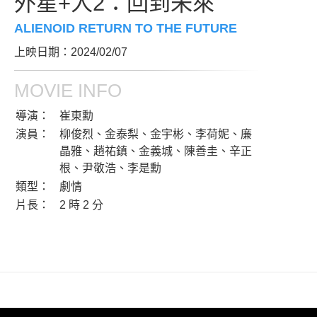
外星+人2：回到未來
ALIENOID RETURN TO THE FUTURE
上映日期：2024/02/07
MOVIE INFO
導演：
崔東勳
演員：
柳俊烈、金泰梨、金宇彬、李荷妮、廉
晶雅、趙祐鎮、金義城、陳善圭、辛正
根、尹敬浩、李是勳
類型：
劇情
片長：
2 時 2 分