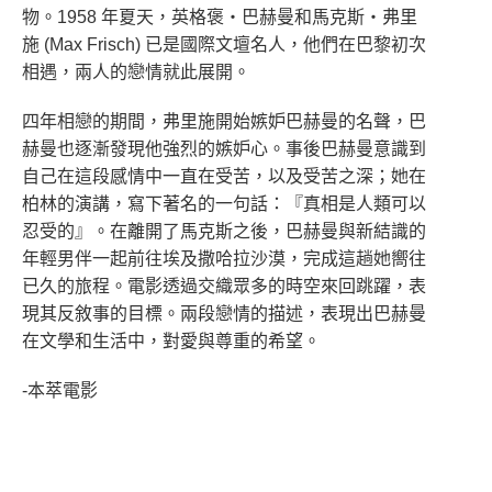
物。1958 年夏天，英格褒・巴赫曼和馬克斯・弗里
施 (Max Frisch) 已是國際文壇名人，他們在巴黎初次
相遇，兩人的戀情就此展開。
四年相戀的期間，弗里施開始嫉妒巴赫曼的名聲，巴
赫曼也逐漸發現他強烈的嫉妒心。事後巴赫曼意識到
自己在這段感情中一直在受苦，以及受苦之深；她在
柏林的演講，寫下著名的一句話：『真相是人類可以
忍受的』。在離開了馬克斯之後，巴赫曼與新結識的
年輕男伴一起前往埃及撒哈拉沙漠，完成這趟她嚮往
已久的旅程。電影透過交織眾多的時空來回跳躍，表
現其反敘事的目標。兩段戀情的描述，表現出巴赫曼
在文學和生活中，對愛與尊重的希望。
-本萃電影