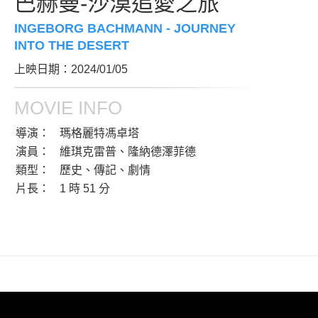
巴赫曼-沙漠追愛之旅
INGEBORG BACHMANN - JOURNEY
INTO THE DESERT
上映日期：2024/01/05
MOVIE INFO
導演：
瑪格麗特馮卓塔
演員：
維琪克雷普、隆納德澤菲德
類型：
歷史、傳記、劇情
片長：
1 時 51 分