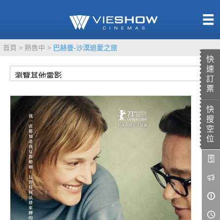
熱售中
首頁
熱售中
巴赫曼-沙漠追愛之旅
即將上映
快
速
訂
票
快
TITAN SCREEN
影城餐飲
搜
MUCROWN
UNICORN
空
位
IMAX
4DX
VR 演唱會
GOLD CLASS
AD口述影像
LIVE演唱會