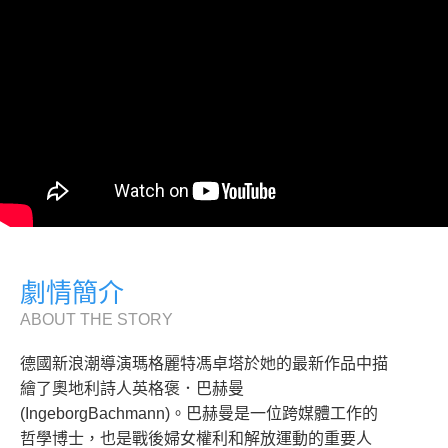
劇情簡介
ABOUT THE STORY
德國新浪潮導演瑪格麗特馮卓塔於她的最新作品中描
繪了奧地利詩人英格褒．巴赫曼
(IngeborgBachmann)。巴赫曼是一位跨媒體工作的
哲學博士，也是戰後婦女權利和解放運動的重要人