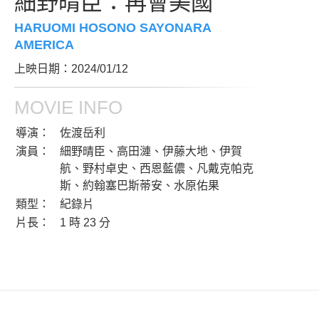
細野晴臣：再會美國
HARUOMI HOSONO SAYONARA
AMERICA
上映日期：2024/01/12
MOVIE INFO
導演：
佐渡岳利
演員：
細野晴臣、高田漣、伊藤大地、伊賀
航、野村卓史、西恩藍儂、凡戴克帕克
斯、約翰塞巴斯蒂安、水原佑果
類型：
紀錄片
片長：
1 時 23 分