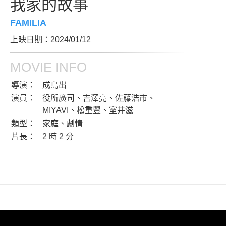
我家的故事
FAMILIA
上映日期：2024/01/12
MOVIE INFO
導演：
成島出
演員：
役所廣司、吉澤亮、佐藤浩市、
MIYAVI、松重豐、室井滋
類型：
家庭、劇情
片長：
2 時 2 分