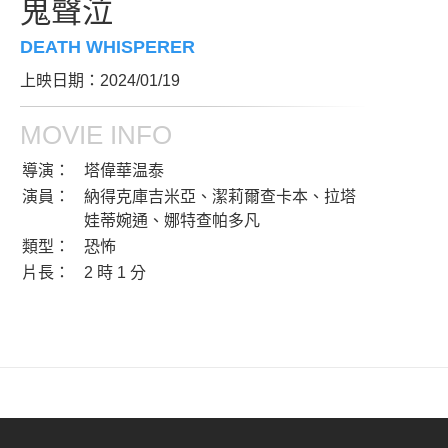
鬼聲泣
DEATH WHISPERER
上映日期：2024/01/19
MOVIE INFO
導演：
塔偉華温泰
演員：
納得克庫吉米亞、潔莉爾查卡本、拉塔
娃蒂婉通、娜特查帕多凡
類型：
恐怖
片長：
2 時 1 分