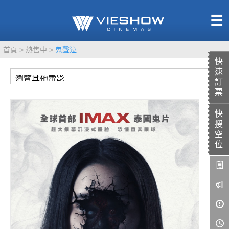
熱售中
首頁
熱售中
鬼聲泣
即將上映
快
速
訂
票
快
TITAN SCREEN
影城餐飲
搜
MUCROWN
UNICORN
空
位
IMAX
4DX
VR 演唱會
GOLD CLASS
AD口述影像
LIVE演唱會