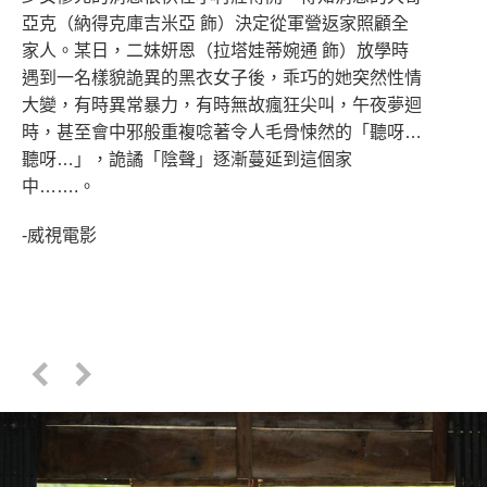
亞克（納得克庫吉米亞 飾）決定從軍營返家照顧全
家人。某日，二妹妍恩（拉塔娃蒂婉通 飾）放學時
遇到一名樣貌詭異的黑衣女子後，乖巧的她突然性情
大變，有時異常暴力，有時無故瘋狂尖叫，午夜夢迴
時，甚至會中邪般重複唸著令人毛骨悚然的「聽呀…
聽呀…」，詭譎「陰聲」逐漸蔓延到這個家
中…….。
-威視電影