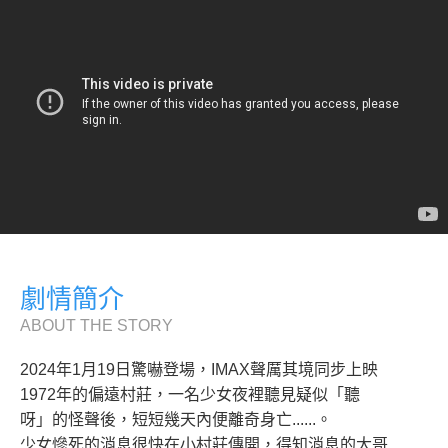
劇情簡介
ABOUT THE STORY
2024年1月19日驚嚇登場，IMAX聲厲其境同步上映
1972年的偏遠村莊，一名少女夜裡聽見疑似「聽
呀」的怪聲後，短短幾天內便離奇身亡......。
少女慘死的消息很快在小村莊傳開，得知消息的大哥