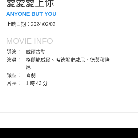
愛愛愛上你
ANYONE BUT YOU
上映日期：2024/02/02
MOVIE INFO
導演：
威爾古勒
演員：
格蘭鮑威爾、席德妮史威尼、德莫穆隆
尼
類型：
喜劇
片長：
1 時 43 分