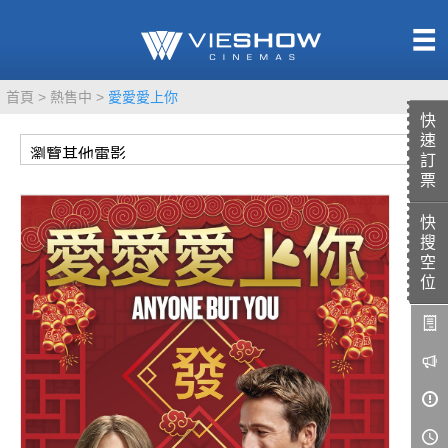
熱售中
首頁
熱售中
愛愛愛上你
即將上映
快
速
訂
票
快
TITAN SCREEN
影城餐飲
搜
MUCROWN
UNICORN
空
位
IMAX
4DX
VR 演唱會
GOLD CLASS
AD口述影像
LIVE演唱會