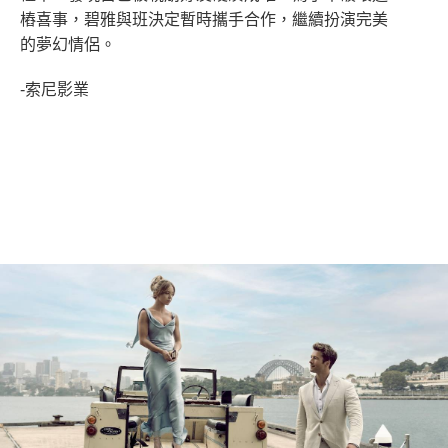
樁喜事，碧雅與班決定暫時攜手合作，繼續扮演完美
的夢幻情侶。
-索尼影業