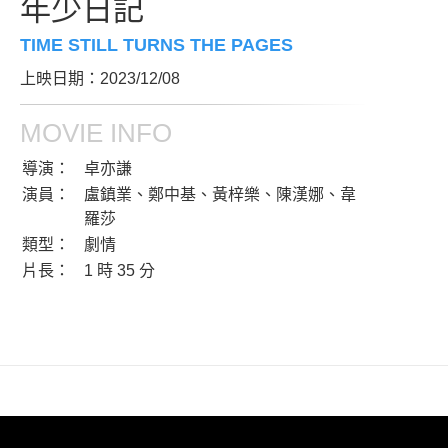
年少日記
TIME STILL TURNS THE PAGES
上映日期：2023/12/08
MOVIE INFO
導演：
卓亦謙
演員：
盧鎮業、鄭中基、黃梓樂、陳漢娜、韋
羅莎
類型：
劇情
片長：
1 時 35 分