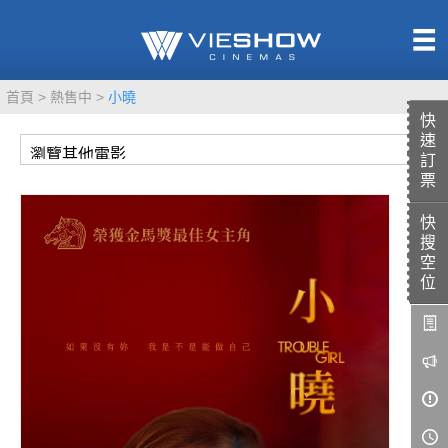
熱售中
首頁
熱售中
小曉
即將上映
快
速
訂
票
快
TITAN SCREEN
影城餐飲
搜
MUCROWN
UNICORN
空
位
IMAX
4DX
VR 演唱會
GOLD CLASS
AD口述影像
LIVE演唱會