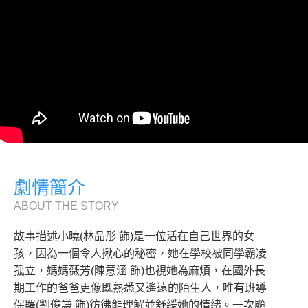
劇情簡介
ABOUT THE STORY
故事描述小曉(林品彤 飾)是一位活在自己世界的女
孩，因為一個令人揪心的秘密，她在學校被同學霸凌
孤立，媽媽薇芳(陳意涵 飾)也視她為麻煩，在國外長
期工作的爸爸更像既熟悉又遙遠的陌生人，唯有班導
保羅(劉俊謙 飾)彷彿能理解並舒緩她的情緒。一次颱