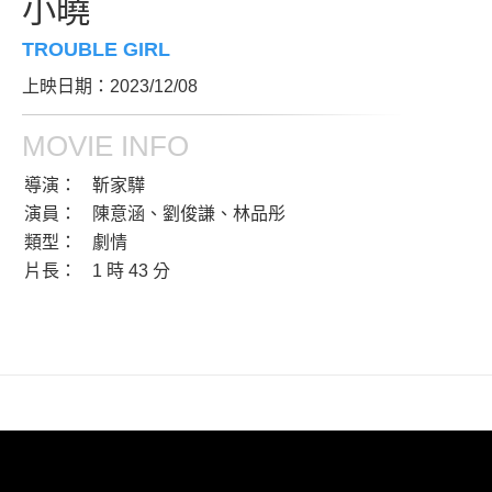
小曉
TROUBLE GIRL
上映日期：2023/12/08
MOVIE INFO
導演：
靳家驊
演員：
陳意涵、劉俊謙、林品彤
類型：
劇情
片長：
1 時 43 分