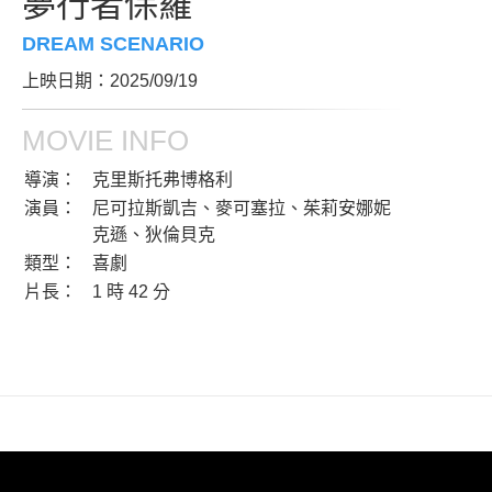
夢行者保羅
DREAM SCENARIO
上映日期：2025/09/19
MOVIE INFO
導演：
克里斯托弗博格利
演員：
尼可拉斯凱吉、麥可塞拉、茱莉安娜妮
克遜、狄倫貝克
類型：
喜劇
片長：
1 時 42 分