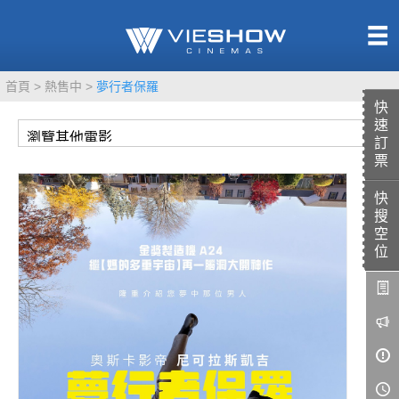
熱售中
首頁
熱售中
夢行者保羅
即將上映
快
速
訂
票
快
TITAN SCREEN
影城餐飲
搜
MUCROWN
UNICORN
空
位
IMAX
4DX
VR 演唱會
GOLD CLASS
AD口述影像
LIVE演唱會