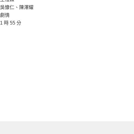
吳慷仁、陳澤耀
劇情
1 時 55 分