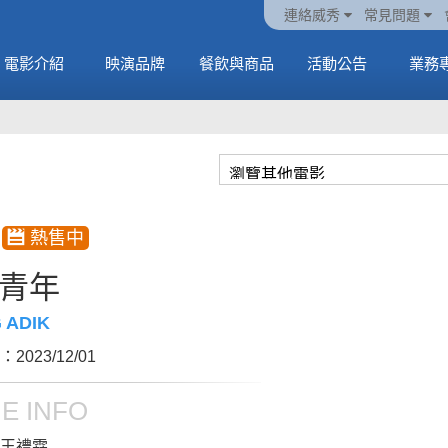
火熱預售中《橡樹街
動電
套餐
一封來自𝑲𝑨𝑻𝑺𝑬𝒀𝑬的
🥤威秀獨家電影套餐
🥤威秀獨家電影套餐
連絡威秀
常見問題
末日》
中
🥤全台熱賣中
情書
🥤全台熱賣中
MORE
電影介紹
映演品牌
餐飲與商品
活動公告
業務
MORE
MORE
MORE
青年
 ADIK
2023/12/01
E INFO
王禮霖