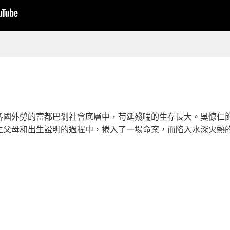
各國外勞的富都巴剎社會底層中，苟延殘喘的生存長大。吳慷仁飾
生父母和出生證明的過程中，捲入了一場命案，而陷入水深火熱