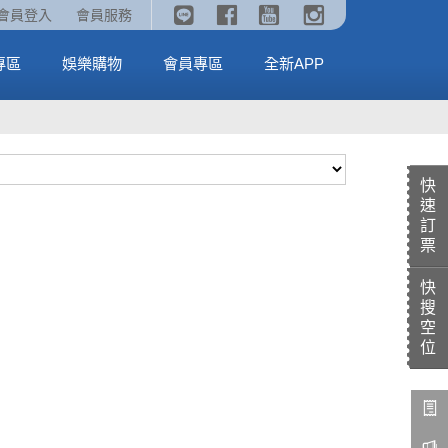
《劇場版吉伊卡哇》🥤威秀獨家電影套餐🥤
火熱預售中《汪汪隊立大功：恐龍大電影》
會員登入
會員服務
全台熱賣中
MORE
MORE
專區
娛樂購物
會員專區
全新APP
快
速
訂
票
快
搜
空
位