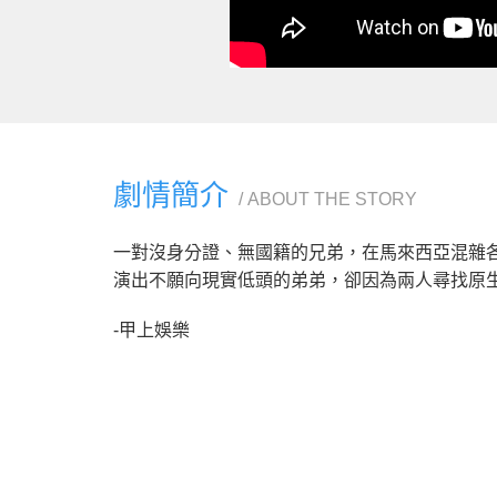
劇情簡介
ABOUT THE STORY
一對沒身分證、無國籍的兄弟，在馬來西亞混雜
演出不願向現實低頭的弟弟，卻因為兩人尋找原
-甲上娛樂