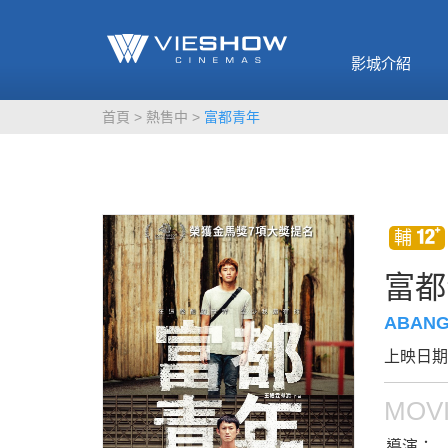
《催眠麥克風-互
🥤威秀獨家電影
🥤全台熱賣
影》
影城介紹
MORE
MORE
首頁
熱售中
富都青年
富都
ABANG
上映日期：
MOVI
導演：