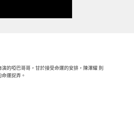
演的啞巴哥哥，甘於接受命運的安排，陳澤耀 則
的命運捉弄。