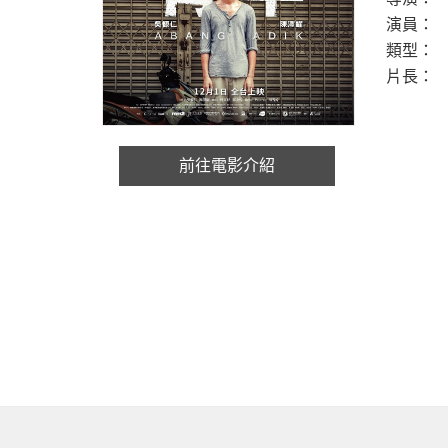
演員：
類型：
片長：
前往電影介紹