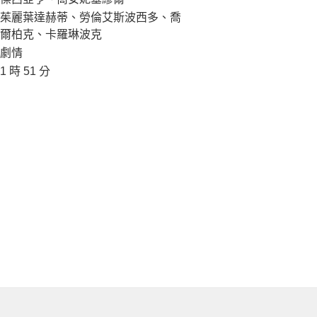
茱麗葉達赫蒂、勞倫艾斯波西多、喬
爾柏克、卡羅琳波克
劇情
1 時 51 分