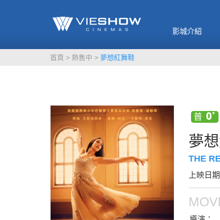
《催眠麥克風-互
🥤威秀獨家電影
🥤全台熱賣
影》
影城介紹
MORE
MORE
首頁
熱售中
夢想紅舞鞋
夢想
THE R
上映日期：
MOVI
導演：