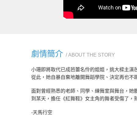
劇情簡介
ABOUT THE STORY
小珊即將取代已成芭蕾名伶的姐姐，挑大樑主演
從此，她自暴自棄地離開舞蹈學院、決定再也不
面對曾經熟悉的老師、同學、練舞室與舞台，她
到某天，擔任《紅舞鞋》女主角的舞者受傷了，
-天馬行空