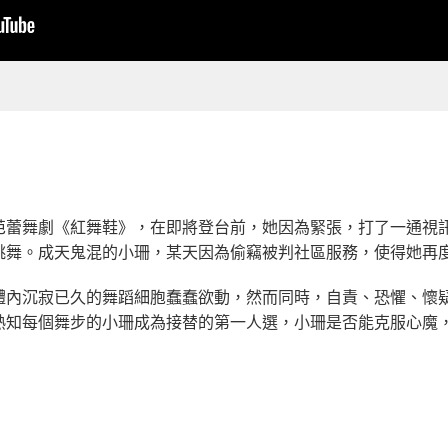
芭蕾舞劇《紅舞鞋》，在即將登台前，她因為緊張，打了一通視
跳舞。成天鬼混的小珊，某天因為偷竊被判社區服務，使得她再
體內沉寂已久的舞蹈細胞蠢蠢欲動，然而同時，自責、恐懼、懷
熟知每個舞步的小珊成為接替的第一人選，小珊是否能克服心魔