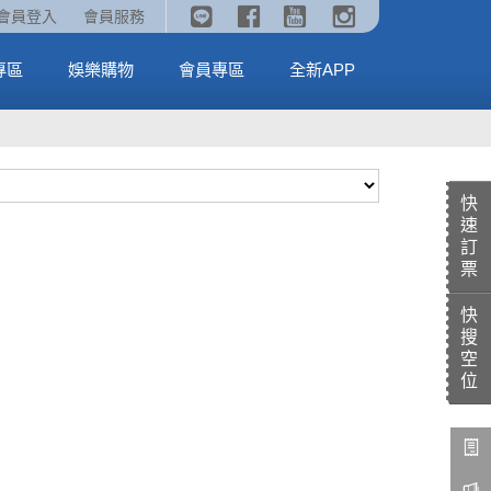
《劇場版吉伊卡哇》🥤威秀獨家電影套餐🥤
火熱預售中《汪汪隊立大功：恐龍大電影》
會員登入
會員服務
全台熱賣中
MORE
MORE
專區
娛樂購物
會員專區
全新APP
快
速
訂
票
快
搜
空
位