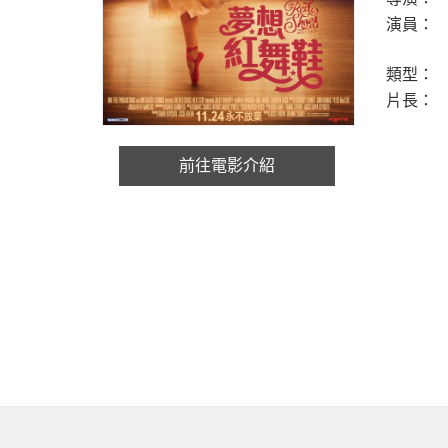
演員：
類型：
片長：
前往電影介紹