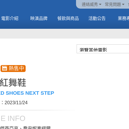
火熱預售中《橡樹街
動電
套餐
一封來自𝑲𝑨𝑻𝑺𝑬𝒀𝑬的
🥤威秀獨家電影套餐
🥤威秀獨家電影套餐
連絡威秀
常見問題
末日》
中
🥤全台熱賣中
情書
🥤全台熱賣中
MORE
電影介紹
映演品牌
餐飲與商品
活動公告
業務
MORE
MORE
MORE
紅舞鞋
ED SHOES NEXT STEP
2023/11/24
E INFO
傑西亞亨、喬安妮塞繆爾