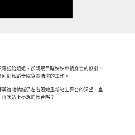
訊電話給姐姐，卻親眼目睹姊姊車禍身亡的慘劇。
度回到舞蹈學院負責清潔的工作。
疑等複雜情緒仍左右著她重新站上舞台的渴望，直
，再次站上夢想的舞台呢？