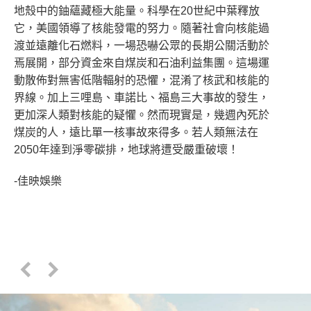
地殼中的鈾蘊藏極大能量。科學在20世紀中葉釋放
它，美國領導了核能發電的努力。隨著社會向核能過
渡並遠離化石燃料，一場恐嚇公眾的長期公關活動於
焉展開，部分資金來自煤炭和石油利益集團。這場運
動散佈對無害低階輻射的恐懼，混淆了核武和核能的
界線。加上三哩島、車諾比、福島三大事故的發生，
更加深人類對核能的疑懼。然而現實是，幾週內死於
煤炭的人，遠比單一核事故來得多。若人類無法在
2050年達到淨零碳排，地球將遭受嚴重破壞！
-佳映娛樂