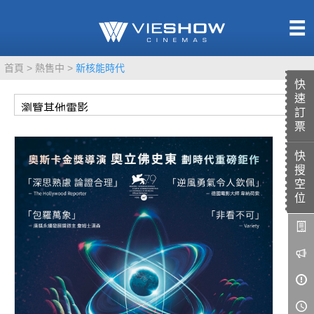
熱售中
首頁
熱售中
新核能時代
即將上映
快
速
訂
票
快
TITAN SCREEN
影城餐飲
搜
MUCROWN
UNICORN
空
位
IMAX
4DX
VR 演唱會
GOLD CLASS
AD口述影像
LIVE演唱會