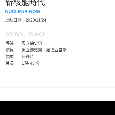
新核能時代
NUCLEAR NOW
上映日期：2023/11/24
MOVIE INFO
導演：
奧立佛史東
演員：
奧立佛史東、羅德亞當斯
類型：
紀錄片
片長：
1 時 45 分