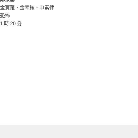
金寶羅、金宰鉉、申素律
恐怖
1 時 20 分