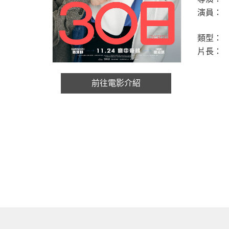
演員：
類型：
片長：
前往電影介紹