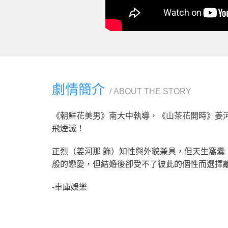
劇情簡介
ABOUT THE STORY
《朝鮮花美男》南大中執導，《山茶花開時》姜河
飛煙滅！
正烈（姜河那 飾）知性與外貌兼具，但天生窩囊
般的戀愛，但結婚後卻受不了彼此的個性而選擇
-車庫娛樂