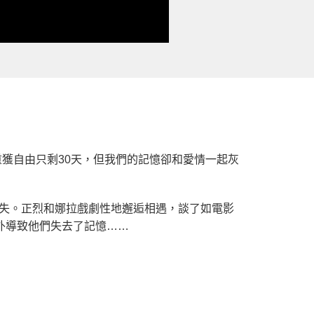
獲自由只剩30天，但我們的記憶卻和愛情一起灰
冒失。正烈和娜拉戲劇性地邂逅相遇，談了如電影
外導致他們失去了記憶……