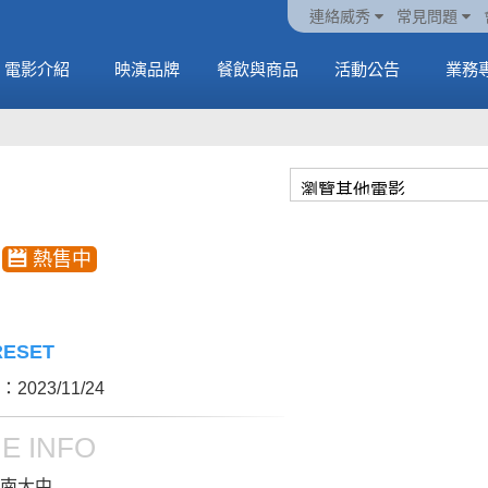
火熱預售中《橡樹街
動電
套餐
一封來自𝑲𝑨𝑻𝑺𝑬𝒀𝑬的
🥤威秀獨家電影套餐
🥤威秀獨家電影套餐
連絡威秀
常見問題
末日》
中
🥤全台熱賣中
情書
🥤全台熱賣中
MORE
電影介紹
映演品牌
餐飲與商品
活動公告
業務
MORE
MORE
MORE
日
RESET
2023/11/24
E INFO
南大中