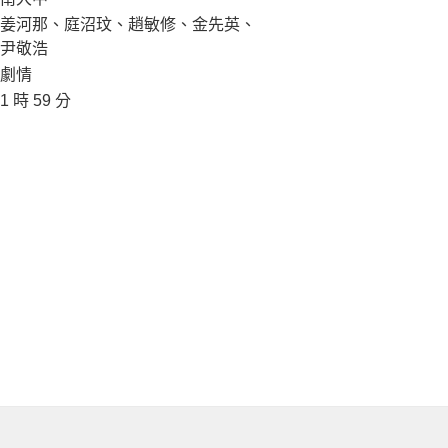
姜河那、庭沼玟、趙敏修、金先英、
尹敬浩
劇情
1 時 59 分