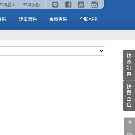
《劇場版吉伊卡哇》🥤威秀獨家電影套餐🥤
火熱預售中《汪汪隊立大功：恐龍大電影》
會員登入
會員服務
全台熱賣中
MORE
MORE
專區
娛樂購物
會員專區
全新APP
快
速
訂
票
快
搜
空
位