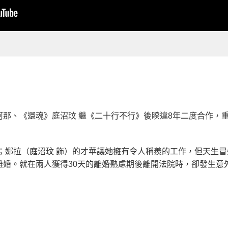
那、《還魂》庭沼玟 繼《二十行不行》後睽違8年二度合作，重
；娜拉（庭沼玟 飾）的才華讓她擁有令人稱羨的工作，但天生
離婚。就在兩人獲得30天的離婚熟慮期後離開法院時，卻發生意