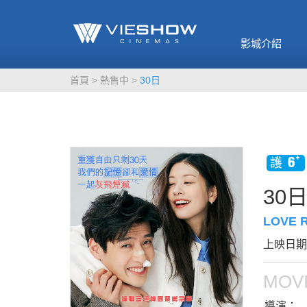
《催眠麥克風-互
🥤威秀獨家電影
🥤全台熱賣
影》
影城介紹
MORE
MORE
首頁
熱售中
30日
30
LOVE 
上映日期：
MOVI
導演：