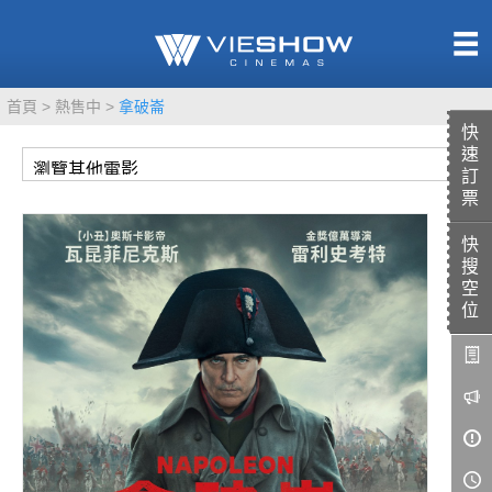
熱售中
首頁
熱售中
拿破崙
即將上映
快
速
訂
票
快
TITAN SCREEN
影城餐飲
搜
MUCROWN
UNICORN
空
位
IMAX
4DX
VR 演唱會
GOLD CLASS
AD口述影像
LIVE演唱會