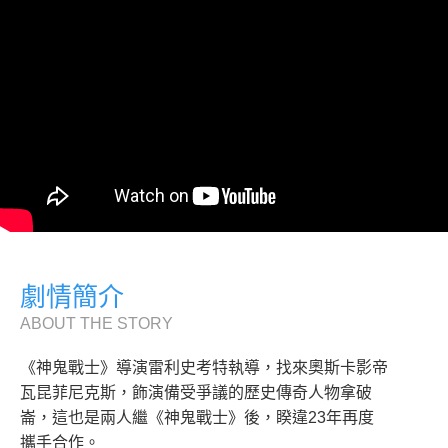
劇情簡介
ABOUT THE STORY
《神鬼戰士》導演雷利史考特執導，找來奧斯卡影帝
瓦昆菲尼克斯，飾演備受爭議的歷史傳奇人物拿破
崙，這也是兩人繼《神鬼戰士》後，睽違23年再度
攜手合作。