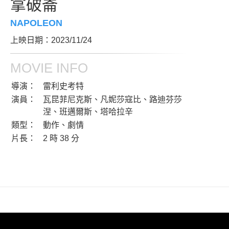
拿破崙
NAPOLEON
上映日期：2023/11/24
MOVIE INFO
導演：
雷利史考特
演員：
瓦昆菲尼克斯、凡妮莎寇比、路迪芬莎
涅、班邁爾斯、塔哈拉辛
類型：
動作、劇情
片長：
2 時 38 分