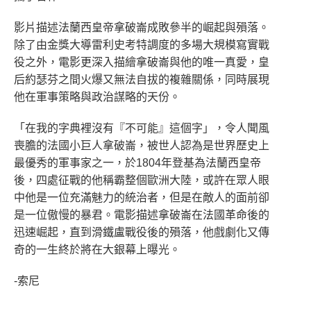
影片描述法蘭西皇帝拿破崙成敗參半的崛起與殞落。
除了由金獎大導雷利史考特調度的多場大規模寫實戰
役之外，電影更深入描繪拿破崙與他的唯一真愛，皇
后約瑟芬之間火爆又無法自拔的複雜關係，同時展現
他在軍事策略與政治謀略的天份。
「在我的字典裡沒有『不可能』這個字」，令人聞風
喪膽的法國小巨人拿破崙，被世人認為是世界歷史上
最優秀的軍事家之一，於1804年登基為法蘭西皇帝
後，四處征戰的他稱霸整個歐洲大陸，或許在眾人眼
中他是一位充滿魅力的統治者，但是在敵人的面前卻
是一位傲慢的暴君。電影描述拿破崙在法國革命後的
迅速崛起，直到滑鐵盧戰役後的殞落，他戲劇化又傳
奇的一生終於將在大銀幕上曝光。
-索尼