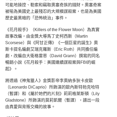
可能地操控、勒索和竊取奧塞奇族的錢財。奧塞奇案
被喻為美國史上最殘忍的大規模謀殺案，也是為美國
歷史最黑暗的「恐怖統治」事件。
《花月殺手》（Killers of the Flower Moon）為真實
故事改編，由金獎大導馬丁史柯西斯（Martin
Scorsese）與《阿甘正傳》《一個巨星的誕生》奧
斯卡提名編劇艾瑞克羅斯（Eric Roth）共同擔任編
劇，改編自大衛格雷恩（David Grann）撰寫的同名
暢銷小說《花月殺手：美國連續謀殺案與FBI的崛
起》。
將透過《神鬼獵人》金獎影帝李奧納多狄卡皮歐
（Leonardo DiCaprio）所飾演的歐內斯特勃克哈特
（暫譯）和《屬於她們的片刻》莉莉格萊斯頓（Lily
Gladstone）所飾演的莫莉凱爾（暫譯），譜出一段
由真愛與背叛交織的故事。