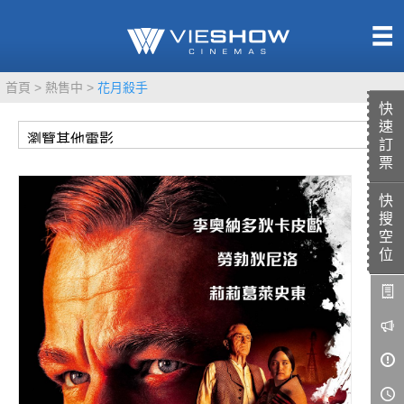
熱售中
首頁
熱售中
花月殺手
即將上映
快
速
訂
票
快
TITAN SCREEN
影城餐飲
搜
MUCROWN
UNICORN
空
位
IMAX
4DX
VR 演唱會
GOLD CLASS
AD口述影像
LIVE演唱會