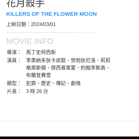
花月殺手
KILLERS OF THE FLOWER MOON
上映日期：2024/03/01
MOVIE INFO
導演：
馬丁史柯西斯
演員：
李奧納多狄卡皮歐、勞勃狄尼洛、莉莉
格萊斯頓、傑西普萊蒙、約翰李斯高、
布蘭登費雪
類型：
犯罪、歷史、傳記、劇情
片長：
3 時 26 分