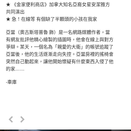
★ 《金家便利商店》加拿大知名亞裔女星安潔雅方
共同演出
★ 急！在線等 有個缺了半顆頭的小孩在我家
亞當（奧古斯塔普魯 飾）是一名網路媒體作者，當
有網友批評他精心繪製的插圖時，他會在線上與對方
爭辯。某天，一個名為「親愛的大衛」的帳號追蹤了
亞當後，他的生活逐漸走向失控。亞當房裡的搖椅會
突然自己動起來，讓他開始懷疑有什麼東西入侵了他
的家……
-車庫