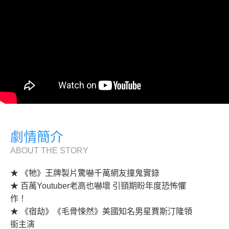
劇情簡介
ABOUT THE STORY
★ 《牠》王牌製片驚嚇千萬網友撞鬼實錄
★ 百萬Youtuber老高也嚇壞 引頸期盼年度恐怖懼
作！
★ 《宿劫》《毛骨悚然》美國知名男星賈斯汀隆領
銜主演