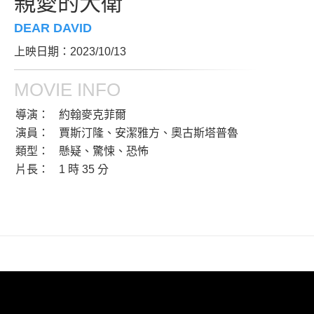
親愛的大衛
DEAR DAVID
上映日期：2023/10/13
MOVIE INFO
導演：
約翰麥克菲爾
演員：
賈斯汀隆、安潔雅方、奧古斯塔普魯
類型：
懸疑、驚悚、恐怖
片長：
1 時 35 分