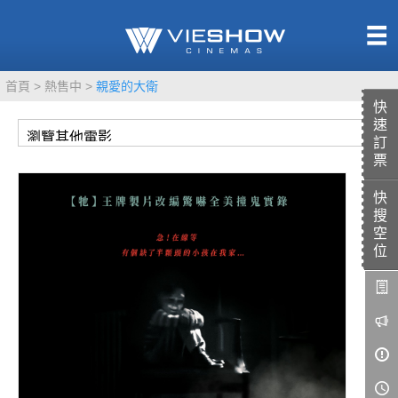
熱售中
首頁
熱售中
親愛的大衛
即將上映
快
速
訂
票
快
TITAN SCREEN
影城餐飲
搜
MUCROWN
UNICORN
空
位
IMAX
4DX
VR 演唱會
GOLD CLASS
AD口述影像
LIVE演唱會