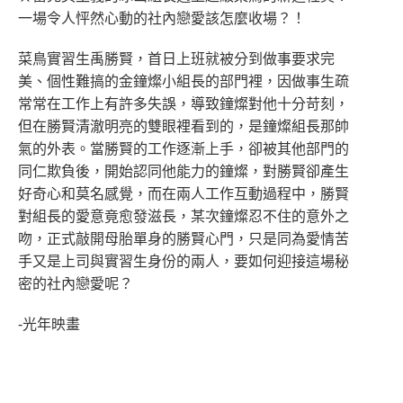
一場令人怦然心動的社內戀愛該怎麼收場？！
菜鳥實習生禹勝賢，首日上班就被分到做事要求完
美、個性難搞的金鐘燦小組長的部門裡，因做事生疏
常常在工作上有許多失誤，導致鐘燦對他十分苛刻，
但在勝賢清澈明亮的雙眼裡看到的，是鐘燦組長那帥
氣的外表。當勝賢的工作逐漸上手，卻被其他部門的
同仁欺負後，開始認同他能力的鐘燦，對勝賢卻產生
好奇心和莫名感覺，而在兩人工作互動過程中，勝賢
對組長的愛意竟愈發滋長，某次鐘燦忍不住的意外之
吻，正式敲開母胎單身的勝賢心門，只是同為愛情苦
手又是上司與實習生身份的兩人，要如何迎接這場秘
密的社內戀愛呢？
-光年映畫