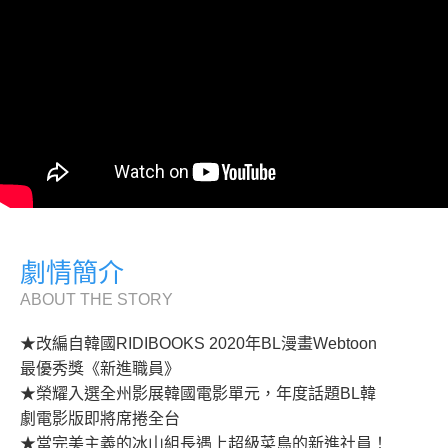
劇情簡介
ABOUT THE STORY
★改編自韓國RIDIBOOKS 2020年BL漫畫Webtoon
最優秀獎《新進職員》
★榮耀入選全州影展韓國電影單元，年度話題BL韓
劇電影版即將席捲全台
★當完美主義的冰山組長遇上超級菜鳥的新進社員！