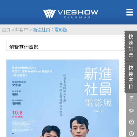
熱售中
首頁
熱售中
新進社員：電影版
即將上映
快
速
訂
票
快
TITAN SCREEN
影城餐飲
搜
MUCROWN
UNICORN
空
位
IMAX
4DX
VR 演唱會
GOLD CLASS
AD口述影像
LIVE演唱會