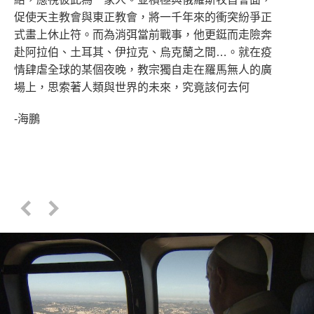
促使天主教會與東正教會，將一千年來的衝突紛爭正
式畫上休止符。而為消弭當前戰事，他更鋌而走險奔
赴阿拉伯、土耳其、伊拉克、烏克蘭之間…。就在疫
情肆虐全球的某個夜晚，教宗獨自走在羅馬無人的廣
場上，思索著人類與世界的未來，究竟該何去何
-海鵬