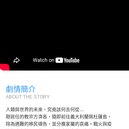
劇情簡介
ABOUT THE STORY
人類與世界的未來，究竟該何去何從…
剛就任的教宗方濟各，隨即前往義大利蘭佩杜薩島，
除為遇難的移民禱告，並分擔家屬的哀痛。戰火與疫