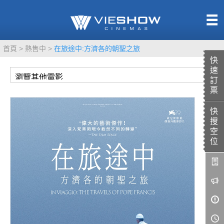
熱售中
首頁
熱售中
在旅途中:方濟各的朝聖之旅
即將上映
快
速
訂
票
快
TITAN SCREEN
影城餐飲
搜
MUCROWN
UNICORN
空
位
IMAX
4DX
VR 演唱會
GOLD CLASS
AD口述影像
LIVE演唱會