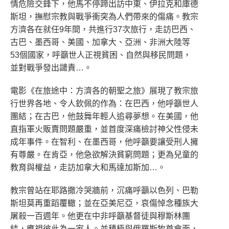
情危險交鋒下，他馬不停蹄出訪中東、伊拉克和庫德
斯坦，撫慰宗教與戰爭衝突為人們帶來的傷痛。教宗
方濟各在就任9年間，共進行37次旅行，走訪巴西、
古巴、墨西哥、美國、加拿大、亞洲、非洲大陸等
53個國家，呼籲世人正視貧困、自然與移民問題，
並對戰爭發出譴責…。
電影《在旅途中：方濟各的朝聖之旅》展現了教宗旅
行世界各地、令人欽佩的作為：在巴西，他呼籲世人
團結；在古巴，他鼓舞年輕人追尋夢想。在美國，他
直指軍火販賣問題嚴重，並首度深痛檢討神父性侵未
成年事件。在智利、在墨西哥，他呼籲要讓受刑人擁
有尊嚴。在肯亞，他急欲解決貧窮問題；更為兒童的
教育與權益，走訪加拿大和馬達加斯加…。
教宗曾站在耶路撒冷哭牆前，沉痛呼籲以色列、巴勒
斯坦莫再重蹈覆轍；並在亞美尼亞，哀傷悼念種族大
屠殺一百週年。他更在中非呼籲基督徒與穆斯林團
結，應視彼此為一家人。並積極與俄羅斯牧首會面，