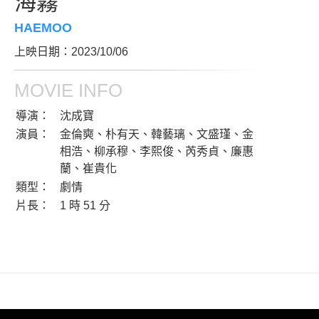
海霧
HAEMOO
上映日期：2023/10/06
MOVIE INFO
導演：
沈成寶
演員：
金倫奭、朴有天、韓藝璃、文盛瑾、金
相浩、柳承穆、李熙俊、芮秀貞、廉惠
蘭、崔貴化
類型：
劇情
片長：
1 時 51 分