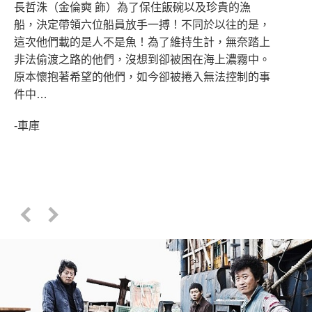
長哲洙（金倫奭 飾）為了保住飯碗以及珍貴的漁
船，決定帶領六位船員放手一搏！不同於以往的是，
這次他們載的是人不是魚！為了維持生計，無奈踏上
非法偷渡之路的他們，沒想到卻被困在海上濃霧中。
原本懷抱著希望的他們，如今卻被捲入無法控制的事
件中…
-車庫