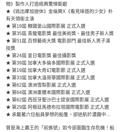
物》製作人打造經典驚悚鉅獻
★《逃出摩加迪休》金倫奭X《看見味道的少女》朴
有天領銜主演
★ 第19屆 韓國釜山國際影展 正式入選
★ 第35屆 青龍電影獎 最佳美術獎、最佳男子新人獎
★ 第51屆 百想藝術大獎 電影部門 最佳新人男子演
技獎
★ 第24屆 釜日電影獎 最佳攝影獎
★ 第39屆 加拿大多倫多國際影展 正式入選
★ 第19屆 加拿大奇幻電影節 正式入選
★ 第33屆 加拿大溫哥華國際影展 正式入選
★ 第62屆 澳洲雪梨影展 正式入選
★ 第64屆 澳洲墨爾本國際影展 正式入選
★ 第62屆 西班牙聖沙巴士提安國際影展 正式入選
★ 第29屆 阿根廷馬德布拉塔國際電影節 正式入選
★ 承載著六位船員夢想的船隻，卻迷航於濃霧中…
曾是海上霸王的「前進號」如今卻面臨生存危機！船