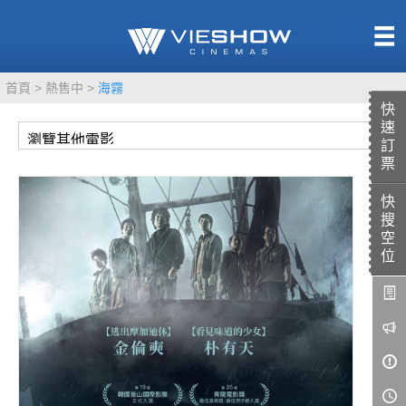
熱售中
首頁
熱售中
海霧
即將上映
快
速
訂
票
快
TITAN SCREEN
影城餐飲
搜
MUCROWN
UNICORN
空
位
IMAX
4DX
VR 演唱會
GOLD CLASS
AD口述影像
LIVE演唱會