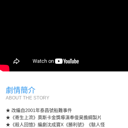
劇情簡介
ABOUT THE STORY
★ 改編自2001年泰昌號船難事件
★《寄生上流》奧斯卡金獎導演奉俊昊擔綱製片
★《殺人回憶》編劇沈成寶X《勝利號》《駭人怪