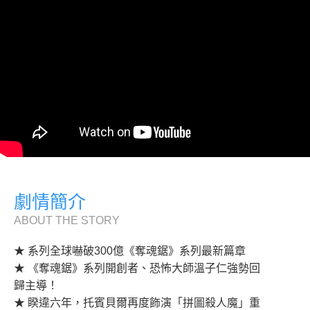
劇情簡介
ABOUT THE STORY
★ 系列全球嚇破300億《奪魂鋸》系列最新篇章
★ 《奪魂鋸》系列開創者、恐怖大師溫子仁強勢回
歸主導！
★ 睽違六年，托賓貝爾再度飾演「拼圖殺人魔」重