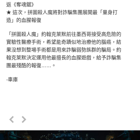
返《奪魂鋸》
★ 這次，拼圖殺人魔將對詐騙集團展開最「量身打
造」的血腥報復
「拼圖殺人魔」約翰克萊默前往墨西哥接受高危險的
實驗性醫療手術，希望能奇蹟似地治療他的腦癌，結
果沒想到整場手術都是用來詐騙弱勢族群的騙局。約
翰克萊默決定運用他最擅長的血腥遊戲，給予詐騙集
團最殘酷的報復……。
-車庫