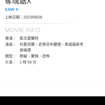
奪魂鋸X
SAW X
上映日期：2023/09/28
MOVIE INFO
導演：
凱文葛蘭特
演員：
托賓貝爾、史蒂芬布蘭德、希諾薇麥考
迪倫德
類型：
懸疑、驚悚、恐怖
片長：
1 時 59 分