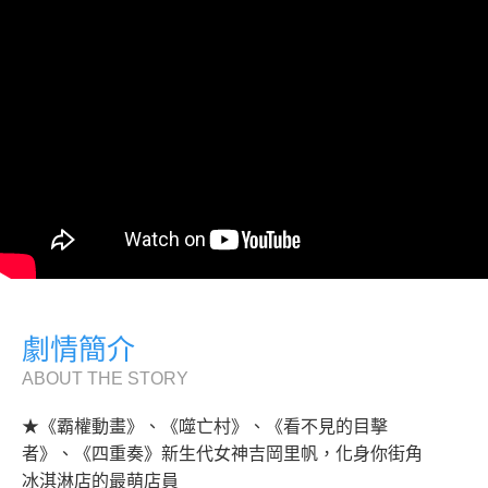
劇情簡介
ABOUT THE STORY
★《霸權動畫》、《噬亡村》、《看不見的目擊
者》、《四重奏》新生代女神吉岡里帆，化身你街角
冰淇淋店的最萌店員