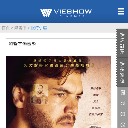
熱售中
首頁
熱售中
限時引爆
即將上映
快
速
訂
票
快
TITAN SCREEN
影城餐飲
搜
MUCROWN
UNICORN
空
位
IMAX
4DX
VR 演唱會
GOLD CLASS
AD口述影像
LIVE演唱會