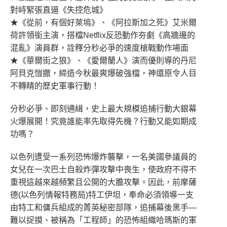
對峙緊張直逼《失控危城》
★《從前，有個好萊塢》、《阿拉斯加之死》艾米爾
荷許領銜主演，搭檔Netflix反恐動作夯劇《高牆邊的
混亂》演員群，詮釋分秒必爭的速度槍戰動作場面
★《華爾街之狼》、《愛爾蘭人》演而優則導的丹尼
阿貝克愷撒，締造今秋最爽爆破強檔，神還原令人目
不轉睛的歷史軍事行動！
分秒必爭、即刻通緝，史上最大規模追捕行動大銀幕
火爆展開！究竟誰能率先取得先機？行動又能如期成
功嗎？
以色列遭受一系列恐怖爆炸襲擊，一名美國參議員的
女兒在一次巴士自殺炸彈攻擊中喪生，使政府不得不
重視這越來越頻繁且公開的大膽攻擊。因此，前摩薩
德(以色列情報特務局)特工伊坦，奉命必須領導一支
由特工和傭兵組成的菁英秘密部隊，追捕幕後黑手—
難以捉摸、被稱為「工程師」的恐怖組織哈瑪斯的軍