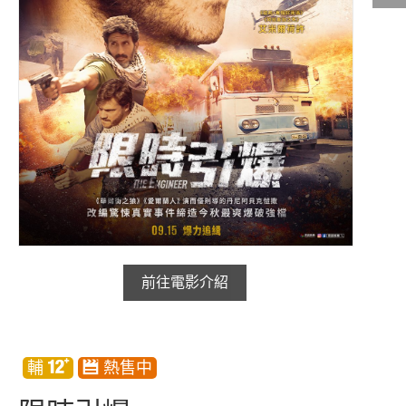
影城公告
影城活動
中獎名單
合作夥伴
商家介紹
加入iShow
商場活動
會員活動
前往電影介紹
會員Q&A