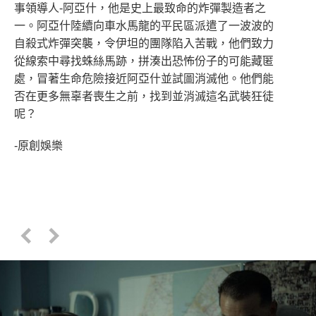
事領導人-阿亞什，他是史上最致命的炸彈製造者之
一。阿亞什陸續向車水馬龍的平民區派遣了一波波的
自殺式炸彈突襲，令伊坦的團隊陷入苦戰，他們致力
從線索中尋找蛛絲馬跡，拼湊出恐怖份子的可能藏匿
處，冒著生命危險接近阿亞什並試圖消滅他。他們能
否在更多無辜者喪生之前，找到並消滅這名武裝狂徒
呢？
-原創娛樂