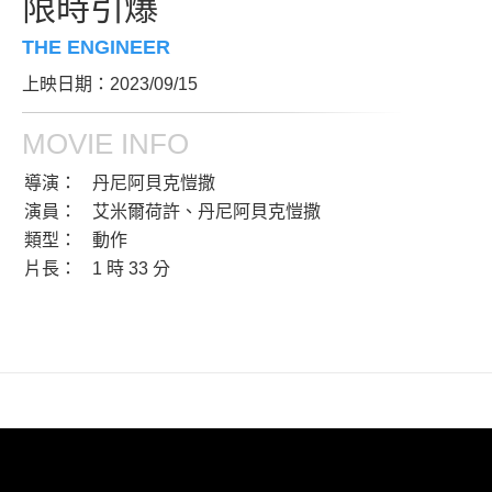
限時引爆
THE ENGINEER
上映日期：2023/09/15
MOVIE INFO
導演：
丹尼阿貝克愷撒
演員：
艾米爾荷許、丹尼阿貝克愷撒
類型：
動作
片長：
1 時 33 分