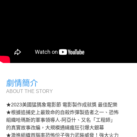
劇情簡介
ABOUT THE STORY
★2023美國猛獁象電影節 電影製作成就獎 最佳配樂
★根據追捕史上最致命的自殺炸彈製造者之一、恐怖
組織哈瑪斯的軍事領導人-阿亞什、又名「工程師」
的真實故事改編，大規模通緝瘋狂引爆大銀幕
★激進組織首腦率恐怖份子強力武裝威脅！強大火力