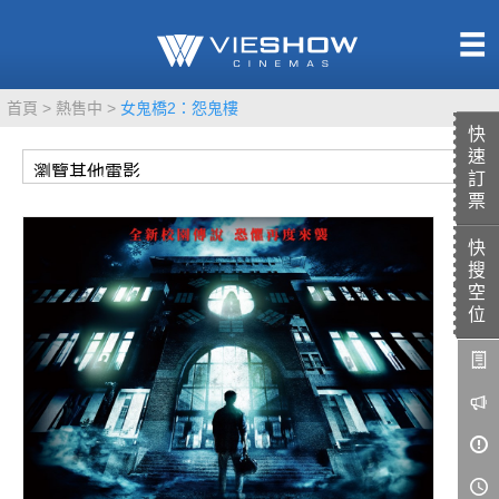
熱售中
首頁
熱售中
女鬼橋2：怨鬼樓
即將上映
快
速
訂
票
快
TITAN SCREEN
影城餐飲
搜
MUCROWN
UNICORN
空
位
IMAX
4DX
VR 演唱會
GOLD CLASS
AD口述影像
LIVE演唱會