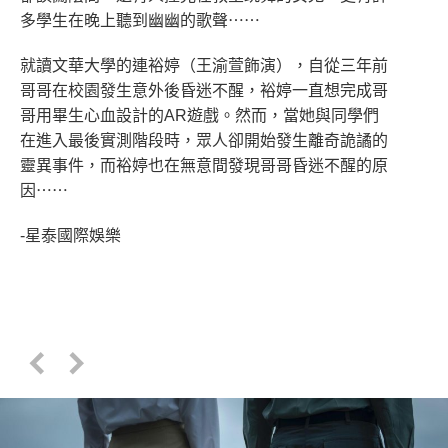
多學生在晚上聽到幽幽的歌聲⋯⋯
就讀文華大學的連裕婷（王渝萱飾演），自從三年前
哥哥在校園發生意外後昏迷不醒，裕婷一直想完成哥
哥用畢生心血設計的AR遊戲。然而，當她與同學們
在進入最後實測階段時，眾人卻開始發生離奇詭譎的
靈異事件，而裕婷也在無意間發現哥哥昏迷不醒的原
因⋯⋯
-星泰國際娛樂