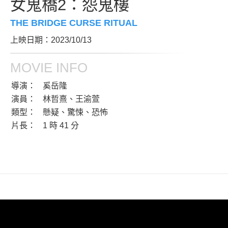
女鬼橋2：怨鬼樓
THE BRIDGE CURSE RITUAL
上映日期：2023/10/13
MOVIE INFO
導演：
奚岳隆
演員：
林哲熹、王渝萱
類型：
懸疑、驚悚、恐怖
片長：
1 時 41 分