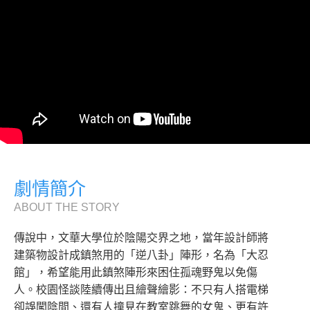
劇情簡介
ABOUT THE STORY
傳說中，文華大學位於陰陽交界之地，當年設計師將
建築物設計成鎮煞用的「逆八卦」陣形，名為「大忍
館」，希望能用此鎮煞陣形來困住孤魂野鬼以免傷
人。校園怪談陸續傳出且繪聲繪影：不只有人搭電梯
卻誤闖陰間、還有人撞見在教室跳舞的女鬼、更有許