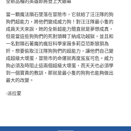
全新品種的英雄即將登上大銀幕
當一顆魔法隕石墜落在冒險市，它就給了汪汪隊的狗
狗們超能力，將他們變成威力狗！對汪汪隊最小隻的
成員天天來說，她的全新超能力簡直就是夢想成真，
但是當這些狗狗們的死對頭韓丁納成功越獄，並且和
一名對隕石著魔的瘋狂科學家薇多莉亞范斯狼狽為
奸，想要偷取汪汪隊狗狗們的超能力，讓他們自己變
成超級大壞蛋，冒險市的命運就再度岌岌可危。威力
狗必須及時阻止這兩個超級大壞蛋，而天天也必須學
到一個寶貴的教訓，那就是最小隻的狗狗也能夠做出
最大的改變。
-派拉蒙