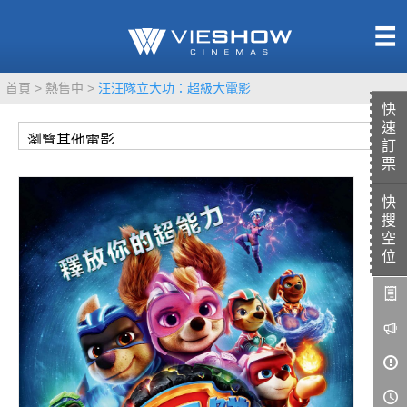
熱售中
首頁
熱售中
汪汪隊立大功：超級大電影
即將上映
快
速
訂
票
快
TITAN SCREEN
影城餐飲
搜
MUCROWN
UNICORN
空
位
IMAX
4DX
VR 演唱會
GOLD CLASS
AD口述影像
LIVE演唱會