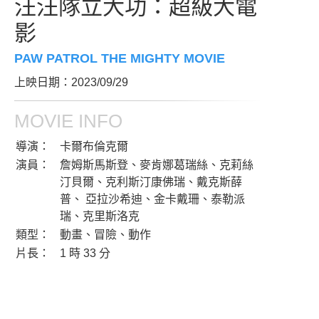
汪汪隊立大功：超級大電
影
PAW PATROL THE MIGHTY MOVIE
上映日期：2023/09/29
MOVIE INFO
導演：
卡爾布倫克爾
演員：
詹姆斯馬斯登、麥肯娜葛瑞絲、克莉絲
汀貝爾、克利斯汀康佛瑞、戴克斯薛
普、 亞拉沙希迪、金卡戴珊、泰勒派
瑞、克里斯洛克
類型：
動畫、冒險、動作
片長：
1 時 33 分